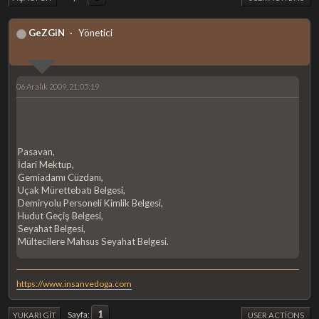
GeZGiN
Yönetici
06 Aralık 2009, 21:05:19
Pasavan,
İdari Mektup,
Gemiadamı Cüzdanı,
Uçak Mürettebatı Belgesi,
Demiryolu Personeli Kimlik Belgesi,
Hudut Geçiş Belgesi,
Seyahat Belgesi,
Mültecilere Mahsus Seyahat Belgesi.
https://www.insanvedoga.com
1
Sayfa
YUKARI GIT
USER ACTIONS