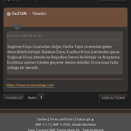
GeZGiN
Yönetici
11 Kasım 2018, 08:42:50
Sugören Köyü civarından doğar, Harita Tepe civarından gelen
dereciklerle birleşir. Balaban Dere, Esadiye Köyü içerisinden geçer.
Soğucak Köyü altında ise Reşadiye Deresi ile birleşir ve Araştırma
Enstitüsü sınırları içinden geçerek denize dökülür. Erozyonun fazla
olduğu bir deredir.
https://www.insanvedoga.com
1
Sayfa
YUKARI GIT
USER ACTIONS
|
|
Yardım
Terms and Rules
Yukarı git ▲
|
,
SMF 2.1.7
SMF © 2020
Simple Machines
Dark Caramel SMF Theme Made By : TwitchisMental