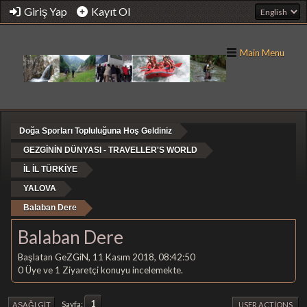
Giriş Yap
Kayıt Ol
Main Menu
Doğa Sporları Topluluğuna Hoş Geldiniz
GEZGİNİN DÜNYASI - TRAVELLER'S WORLD
İL İL TÜRKİYE
YALOVA
Balaban Dere
Balaban Dere
Başlatan GeZGiN, 11 Kasım 2018, 08:42:50
0 Üye ve 1 Ziyaretçi konuyu incelemekte.
1
Sayfa
AŞAĞI GIT
USER ACTIONS