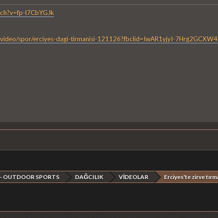
tch?v=fp-l7CbYGJk
zel-video/spor/erciyes-dagi-tirmanisi-121126?fbclid=IwAR1yjyI-7Hr
 - OUTDOOR SPORTS
DAĞCILIK
VİDEOLAR
Erciyes'te zirve tır