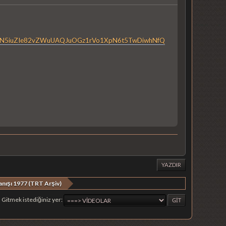
g2GCXW4N5iuZIe82vZWuUAQJuOGz1rVo1XpN6t5TwDiwhNfQ
YAZDIR
manışı 1977 (TRT Arşiv)
Gitmek istediğiniz yer