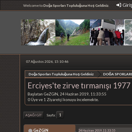
Giri
Welcome to
Doğa Sporları Topluluğuna Hoş Geldiniz
.
07 Ağustos 2026, 15:10:46
Doğa Sporları Topluluğuna Hoş Geldiniz
DOĞA SPORLARI
Erciyes'te zirve tırmanışı 1977
Başlatan GeZGiN, 24 Haziran 2019, 11:33:55
0 Üye ve 1 Ziyaretçi konuyu incelemekte.
1
Sayfa
AŞAĞI GIT
GeZGiN
24 Haziran 2019, 11:33:55