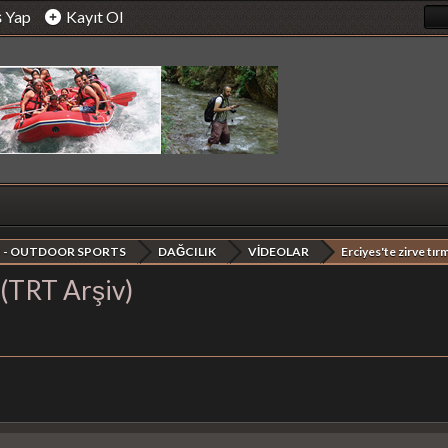
ş Yap
Kayıt Ol
 - OUTDOOR SPORTS
DAĞCILIK
VİDEOLAR
Erciyes'te zirve tı
 (TRT Arşiv)