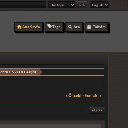
Ana Sayfa
Tags
Ara
Takvim
rmanışı 1977 (TRT Arşiv)
« Önceki
-
Sonraki »
YAZDIR