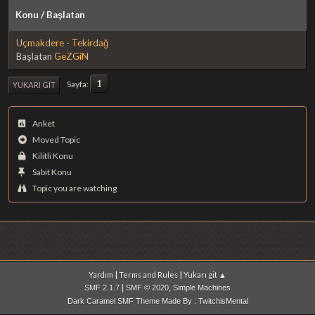
Konu
/
Başlatan
Uçmakdere - Tekirdağ
Başlatan
GeZGiN
1
Sayfa
YUKARI GIT
Anket
Moved Topic
Kilitli Konu
Sabit Konu
Topic you are watching
|
|
Yardım
Terms and Rules
Yukarı git ▲
|
,
SMF 2.1.7
SMF © 2020
Simple Machines
Dark Caramel SMF Theme Made By : TwitchisMental