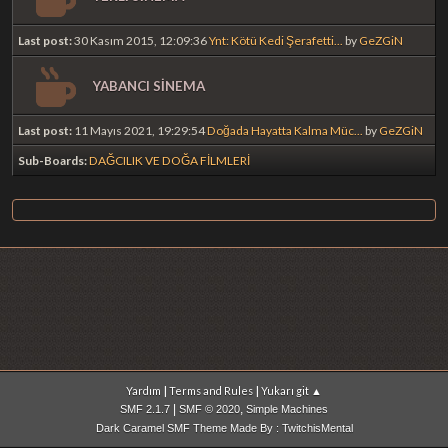
Last post:
30 Kasım 2015, 12:09:36
Ynt: Kötü Kedi Şerafetti...
by
GeZGiN
YABANCI SİNEMA
Last post:
11 Mayıs 2021, 19:29:54
Doğada Hayatta Kalma Müc...
by
GeZGiN
Sub-Boards
DAĞCILIK VE DOĞA FİLMLERİ
|
|
Yardım
Terms and Rules
Yukarı git ▲
|
,
SMF 2.1.7
SMF © 2020
Simple Machines
Dark Caramel SMF Theme Made By : TwitchisMental