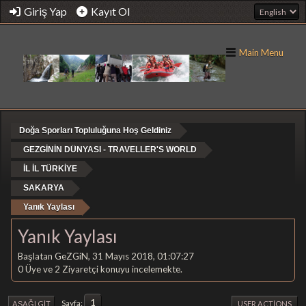
Giriş Yap
Kayıt Ol
Main Menu
Doğa Sporları Topluluğuna Hoş Geldiniz
GEZGİNİN DÜNYASI - TRAVELLER'S WORLD
İL İL TÜRKİYE
SAKARYA
Yanık Yaylası
Yanık Yaylası
Başlatan GeZGiN, 31 Mayıs 2018, 01:07:27
0 Üye ve 2 Ziyaretçi konuyu incelemekte.
1
Sayfa
AŞAĞI GIT
USER ACTIONS