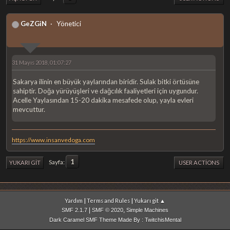
GeZGiN
Yönetici
31 Mayıs 2018, 01:07:27
Sakarya ilinin en büyük yaylarından biridir. Sulak bitki örtüsüne
sahiptir. Doğa yürüyüşleri ve dağcılık faaliyetleri için uygundur.
Acelle Yaylasından 15-20 dakika mesafede olup, yayla evleri
mevcuttur.
https://www.insanvedoga.com
1
Sayfa
YUKARI GIT
USER ACTIONS
|
|
Yardım
Terms and Rules
Yukarı git ▲
|
,
SMF 2.1.7
SMF © 2020
Simple Machines
Dark Caramel SMF Theme Made By : TwitchisMental