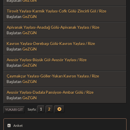
Başlatan
GeZGiN
Tirovit Yaylası-Karmik Yaylası-Cofk Gölü-Zincirli Göl / Rize
Başlatan
GeZGiN
Apivanak Yaylası-Anadağ Gölü-Apivanak Yaylası / Rize
Başlatan
GeZGiN
Kavron Yaylası-Derebaşı Gölü-Kavron Yaylası / Rize
Başlatan
GeZGiN
Avusör Yaylası-Büyük Göl-Avusör Yaylası / Rize
Başlatan
GeZGiN
Çaymakçur Yaylası-Göller-Yukarı Kavron Yaylası / Rize
Başlatan
GeZGiN
Avusör Yaylası-Dadala Pansiyon-Ambar Gölü / Rize
Başlatan
GeZGiN
1
2
Sayfa
YUKARI GIT
Anket