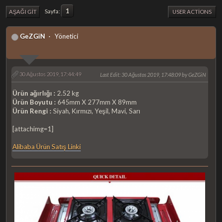
1
Sayfa
AŞAĞI GIT
USER ACTIONS
GeZGiN
Yönetici
30 Ağustos 2019, 17:44:49
Last Edit
: 30 Ağustos 2019, 17:48:09 by GeZGiN
Ürün ağırlığı :
2.52 kg
Ürün Boyutu :
645mm X 277mm X 89mm
Ürün Rengi :
Siyah, Kırmızı, Yeşil, Mavi, Sarı
[attachimg=1]
Alibaba Ürün Satış Linki