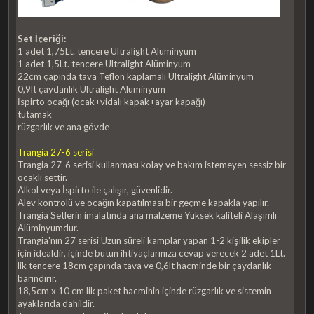
Set İçeriği:
1 adet 1,75Lt. tencere Ultralight Alüminyum
1 adet 1,5Lt. tencere Ultralight Alüminyum
22cm çapında tava Teflon kaplamalı Ultralight Alüminyum
0,9lt çaydanlık Ultralight Alüminyum
İspirto ocağı (ocak+vidalı kapak+ayar kapağı)
tutamak
rüzgarlık ve ana gövde
Trangia 27-6 serisi
Trangia 27-6 serisi kullanması kolay ve bakım istemeyen sessiz bir
ocaklı settir.
Alkol veya İspirto ile çalışır, güvenlidir.
Alev kontrolü ve ocağın kapatılması bir geçme kapakla yapılır.
Trangia Setlerin imalatında ana malzeme Yüksek kaliteli Alaşımlı
Alüminyumdur.
Trangia'nın 27 serisi Uzun süreli kamplar yapan 1-2 kişilik ekipler
için idealdir, içinde bütün ihtiyaçlarınıza cevap verecek 2 adet 1Lt.
lik tencere 18cm çapında tava ve 0,6lt hacminde bir çaydanlık
barındırır.
18,5cm x 10 cm lik paket hacminin içinde rüzgarlık ve sistemin
ayaklarıda dahildir.