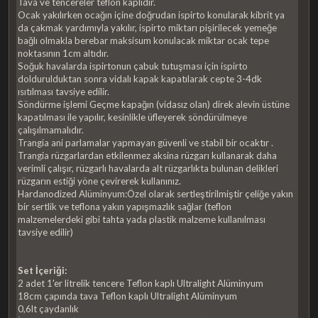
Tava ve tencereler teflon kaplıdır.
Ocak yakılırken ocağın içine doğrudan ispirto konularak kibrit ya
da çakmak yardımıyla yakılır, ispirto miktarı pişirilecek yemeğe
bağlı olmakla berebar maksisum konulacak miktar ocak tepe
noktasının 1cm altıdır.
Soğuk havalarda ispirtonun çabuk tutuşması için ispirto
doldurulduktan sonra vidalı kapak kapatılarak cepte 3-4dk
ısıtılması tavsiye edilir.
Söndürme işlemi Geçme kapağın (vidasız olan) direk alevin üstüne
kapatılması ile yapılır, kesinlikle üfleyerek söndürülmeye
çalışılmamalıdır.
Trangia ani parlamalar yapmayan güvenli ve stabil bir ocaktır .
Trangia rüzgarlardan etkilenmez aksina rüzgarı kullanarak daha
verimli çalışır, rüzgarlı havalarda alt rüzgarlıkta bulunan delikleri
rüzgarın estiği yöne çevirerek kullanınız.
Hardanodized Alüminyum:Özel olarak sertleştirilmiştir çeliğe yakın
bir sertlik ve teflona yakın yapışmazlık sağlar (teflon
malzemelerdeki gibi tahta yada plastik malzeme kullanılması
tavsiye edilir)
Set İçeriği:
2 adet 1'er litrelik tencere Teflon kaplı Ultralight Alüminyum
18cm çapında tava Teflon kaplı Ultralight Alüminyum
0,6lt çaydanlık