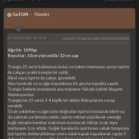
GeZGiN
Yönetici
24 Ekim 2009, 18:51:40
Last Edit
: 15 Haziran 2026, 15:22:14 by GeZGiN
Ağırlık: 1090gr
Boyutlar: 10cm yükseklik/ 22cm çap
Trangia 25 serisi kullanması kolay ve bakım istemeyen sessiz ispirto
ile çalışan ocaklı komple bir settir.
Alkol veya İspirto ile çalışır, güvenlidir.
Alev kontrolü ve ocağın kapatılması bir geçme kapakla yapılır.
Trangia Setlerin imalatında ana malzeme Yüksek kaliteli Alaşımlı
Alüminyumdur.
Trangia'nın 25 serisi 3-4 kişilik bir ekibin ihtiyaçlarına cevap
verebilir
Ocak yakılırken ocağın içine doğrudan ispirto konularak kibrit ya
da yakmak yardımıyla yakılır, ispirto miktarı pişirilecek yemeğe
bağlı olmakla berebar maksisum konulacak miktar ocak tepe
noktasının 1cm altıdır. Soğuk havalarda ispirtonun çabuk tutuşması
için ispirto doldurulduktan sonra vidalı kapak kapatılarak cepte 3-