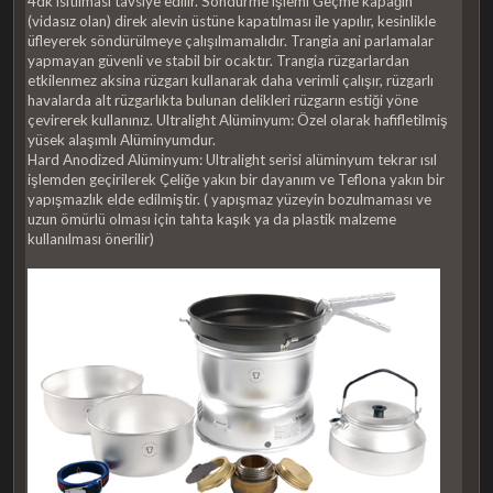
4dk ısıtılması tavsiye edilir. Söndürme işlemi Geçme kapağın
(vidasız olan) direk alevin üstüne kapatılması ile yapılır, kesinlikle
üfleyerek söndürülmeye çalışılmamalıdır. Trangia ani parlamalar
yapmayan güvenli ve stabil bir ocaktır. Trangia rüzgarlardan
etkilenmez aksina rüzgarı kullanarak daha verimli çalışır, rüzgarlı
havalarda alt rüzgarlıkta bulunan delikleri rüzgarın estiği yöne
çevirerek kullanınız. Ultralight Alüminyum: Özel olarak hafifletilmiş
yüsek alaşımlı Alüminyumdur.
Hard Anodized Alüminyum: Ultralight serisi alüminyum tekrar ısıl
işlemden geçirilerek Çeliğe yakın bir dayanım ve Teflona yakın bir
yapışmazlık elde edilmiştir. ( yapışmaz yüzeyin bozulmaması ve
uzun ömürlü olması için tahta kaşık ya da plastik malzeme
kullanılması önerilir)