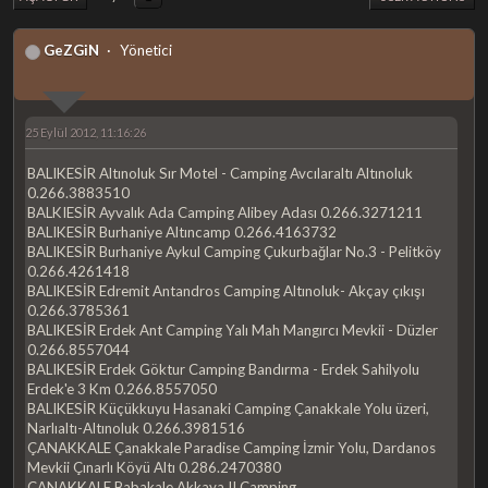
GeZGiN
Yönetici
25 Eylül 2012, 11:16:26
BALIKESİR Altınoluk Sır Motel - Camping Avcılaraltı Altınoluk
0.266.3883510
BALKIESİR Ayvalık Ada Camping Alibey Adası 0.266.3271211
BALIKESİR Burhaniye Altıncamp 0.266.4163732
BALIKESİR Burhaniye Aykul Camping Çukurbağlar No.3 - Pelitköy
0.266.4261418
BALIKESİR Edremit Antandros Camping Altınoluk- Akçay çıkışı
0.266.3785361
BALIKESİR Erdek Ant Camping Yalı Mah Mangırcı Mevkii - Düzler
0.266.8557044
BALIKESİR Erdek Göktur Camping Bandırma - Erdek Sahilyolu
Erdek'e 3 Km 0.266.8557050
BALIKESİR Küçükkuyu Hasanaki Camping Çanakkale Yolu üzeri,
Narlıaltı-Altınoluk 0.266.3981516
ÇANAKKALE Çanakkale Paradise Camping İzmir Yolu, Dardanos
Mevkii Çınarlı Köyü Altı 0.286.2470380
ÇANAKKALE Babakale Akkaya II Camping