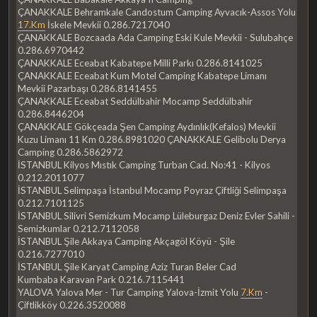
ÇANAKKALE Behramkale Candostum Camping Ayvacık-Assos Yolu
17.Km
İskele Mevkii 0.286.7217040
ÇANAKKALE Bozcaada Ada Camping Eski Kule Mevkii - Sulubahçe
0.286.6970442
ÇANAKKALE Eceabat Kabatepe Milli Parkı 0.286.8141025
ÇANAKKALE Eceabat Kum Motel Camping Kabatepe Limanı
Mevkii Pazarbaşı 0.286.8141455
ÇANAKKALE Eceabat Seddülbahir Mocamp Seddülbahir
0.286.8446204
ÇANAKKALE Gökçeada Şen Camping Aydınlık(Kefalos) Mevkii
Kuzu Limanı 11 Km 0.286.8981020 ÇANAKKALE Gelibolu Derya
Camping 0.286.5862972
İSTANBUL Kilyos Mıstık Camping Turban Cad. No:41 - Kilyos
0.212.2011077
İSTANBUL Selimpaşa İstanbul Mocamp Poyraz Çiftliği Selimpaşa
0.212.7101125
İSTANBUL Silivri Semizkum Mocamp Lüleburgaz Deniz Evler Sahili -
Semizkumlar 0.212.7112058
İSTANBUL Şile Akkaya Camping Akçagöl Köyü - Şile
0.216.7277010
İSTANBUL Şile Karyat Camping Aziz Turan Beler Cad
Kumbaba Karavan Park 0.216.7115441
YALOVA Yalova Mer - Tur Camping Yalova-İzmit Yolu
7.Km
-
Çiftlikköy 0.226.3520088