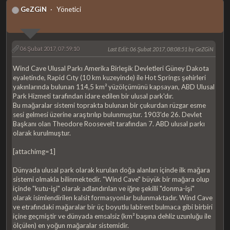
GeZGiN
Yönetici
06 Şubat 2017, 07:59:10
Last Edit
: 06 Şubat 2017, 08:08:51 by GeZGiN
Wind Cave Ulusal Parkı Amerika Birleşik Devletleri Güney Dakota
eyaletinde, Rapid Cıty (10 km kuzeyinde) ile Hot Springs şehirleri
yakınlarında bulunan 114,5 km² yüzölçümünü kapsayan, ABD Ulusal
Park Hizmeti tarafından idare edilen bir ulusal park'dır.
Bu mağaralar sistemi toprakta bulunan bir çukurdan rüzgar esme
sesi gelmesi üzerine araştırılıp bulunmuştur. 1903'de 26. Devlet
Başkanı olan Theodore Roosevelt tarafından 7. ABD ulusal parkı
olarak kurulmuştur.
[attachimg=1]
Dünyada ulusal park olarak kurulan doğa alanları içinde ilk mağara
sistemi olmakla bilinmektedir. "Wind Cave" büyük bir mağara olup
içinde "kutu-işi" olarak adlandırılan ve iğne şekilli "donma-işi"
olarak isimlendirilen kalsit formasyonlar bulunmaktadır. Wind Cave
ve etrafındaki mağaralar bir üç boyutlu labirent bulmaca gibi birbiri
içine geçmiştir ve dünyada emsalsiz (km² başına dehliz uzunluğu ile
ölçülen) en yoğun mağaralar sistemidir.