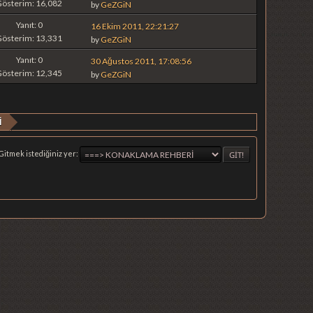
Gösterim: 16,082
by
GeZGiN
Yanıt: 0
16 Ekim 2011, 22:21:27
Gösterim: 13,331
by
GeZGiN
Yanıt: 0
30 Ağustos 2011, 17:08:56
Gösterim: 12,345
by
GeZGiN
İ
Gitmek istediğiniz yer