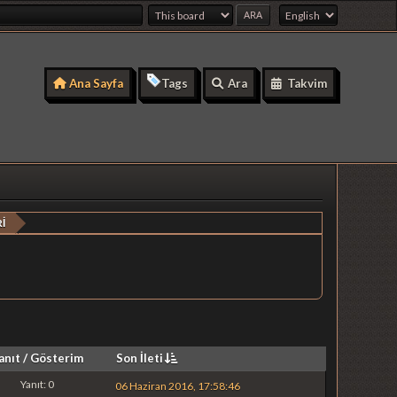
Ana Sayfa
Tags
Ara
Takvim
İ
anıt
/
Gösterim
Son İleti
Yanıt: 0
06 Haziran 2016, 17:58:46