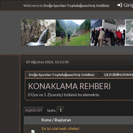
Giri
Welcome to
Doğa Sporları Topluluğuna Hoş Geldiniz
.
07 Ağustos 2026, 13:21:05
Doğa Sporları Topluluğuna Hoş Geldiniz
GEZGİNİN DÜNYA
KONAKLAMA REHBERİ
0 Üye ve 1 Ziyaretçi bölümü incelemekte.
1
Sayfa
AŞAĞI GIT
Konu
/
Başlatan
En iyi otel web siteleri