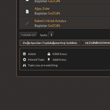
Başlatan
GeZGiN
Ağaç Evler
Başlatan
GeZGiN
Rahmi's Hotel Antalya
Başlatan
GeZGiN
1
Sayfa
YUKARI GIT
Doğa Sporları Topluluğuna Hoş Geldiniz
GEZGİNİN DÜNYA
Anket
Kilitli Konu
Moved Topic
Sabit Konu
Topic you are watching