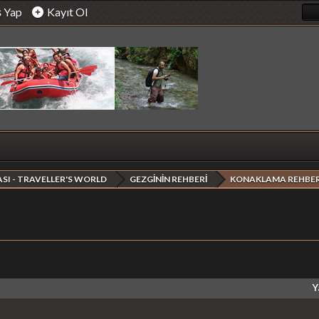
ş Yap
Kayıt Ol
SI - TRAVELLER'S WORLD
GEZGİNİN REHBERİ
KONAKLAMA REHBER
Y