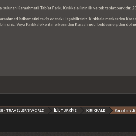
nda bulunan Karaahmetli Tabiat Parkı, Kırıkkale ilinin ilk ve tek tabiat parkıdır. 20
 Karaahmetl istikametini takip ederek ulaşabilirsiniz. Kırıkkale merkezden Kar
ılabilirsiniz. Veya Kırıkkale kent merkezinden Karaahmetli beldesine giden dolmu
SI - TRAVELLER'S WORLD
İL İL TÜRKİYE
KIRIKKALE
Karaahmetli 