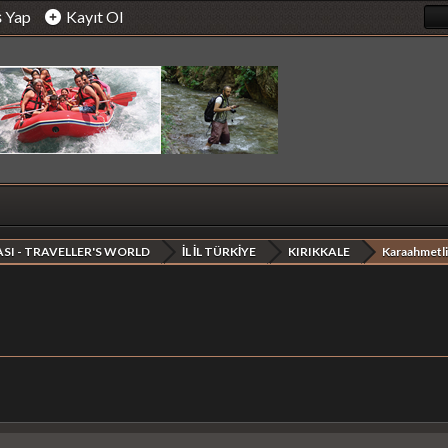
ş Yap
Kayıt Ol
SI - TRAVELLER'S WORLD
İL İL TÜRKİYE
KIRIKKALE
Karaahmetli