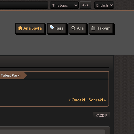
Ana Sayfa
Tags
Ara
Takvim
 Tabiat Parkı
« Önceki
-
Sonraki »
YAZDIR