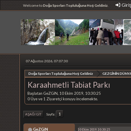
Giri
Welcome to
Doğa Sporları Topluluğuna Hoş Geldiniz
.
07 Ağustos 2026, 07:07:30
Doğa Sporları Topluluğuna Hoş Geldiniz
GEZGİNİN DÜNYA
Karaahmetli Tabiat Parkı
Başlatan GeZGiN, 10 Ekim 2019, 10:30:25
0 Üye ve 1 Ziyaretçi konuyu incelemekte.
1
Sayfa
AŞAĞI GIT
GeZGiN
10 Ekim 2019, 10:30:25