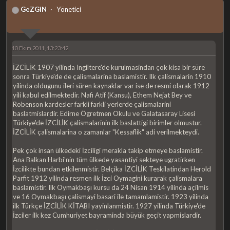
GeZGiN
Yönetici
10 Ekim 2011, 13:23:42
İZCİLİK 1907 yilinda Ingiltere'de kurulmasindan çok kisa bir süre
sonra Türkiye'de de çalismalarina baslamistir. Ilk çalismalarin 1910
yilinda oldugunu ileri süren kaynaklar var ise de resmi olarak 1912
yili kabul edilmektedir. Nafi Atif (Kansu), Ethem Nejat Bey ve
Robenson kardesler farkli farkli yerlerde çalismalarini
baslatmislardir. Edirne Ögretmen Okulu ve Galatasaray Lisesi
Türkiye'de İZCİLİK çalismalarinin ilk baslattigi birimler olmustur.
İZCİLİK çalismalarina o zamanlar "Kessaflik" adi verilmekteydi.
Pek çok insan ülkedeki İzciligi merakla takip etmeye baslamistir.
Ana Balkan Harbi'nin tüm ülkede yasantiyi sekteye ugratirken
İzcilikte bundan etkilenmistir. Belçika İZCİLİK Teskilatindan Herold
Parfit 1912 yilinda resmen ilk İzci Oymagini kurarak çalismalara
baslamistir. Ilk Oymakbaşı kursu da 24 Nisan 1914 yilinda açilmis
ve 16 Oymakbaşı çalismayi basari ile tamamlamistir. 1923 yilinda
ilk Türkçe İZCİLİK KİTABI yayinlanmistir. 1927 yilinda Türkiye'de
İzciler ilk kez Cumhuriyet bayraminda büyük geçit yapmislardir.