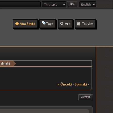
Ana Sayfa
Tags
Ara
Takvim
almalı ?
« Önceki
-
Sonraki »
YAZDIR