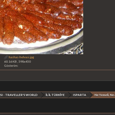
hashas-helvasi.jpg
60.16 KB , 598x450
Gösterim:
SI - TRAVELLER'S WORLD
İL İL TÜRKİYE
ISPARTA
Ne Yemeli, Ne a