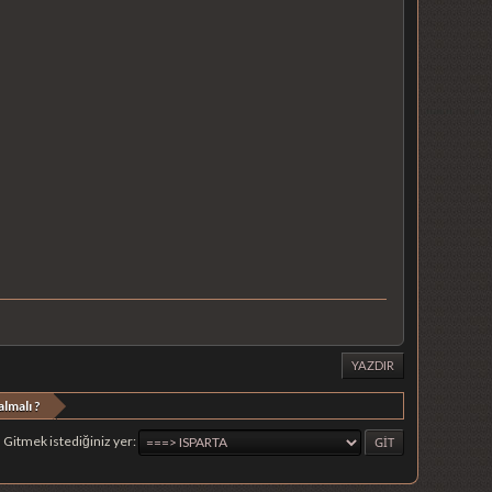
YAZDIR
lmalı ?
Gitmek istediğiniz yer