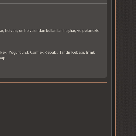
şhaş helvası, un helvasından kullanılan haşhaş ve pekmezle
şkek, Yoğurtlu Et, Çömlek Kebabı, Tandır Kebabı, İrmik
ebap