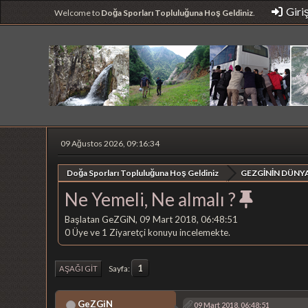
Giri
Welcome to
Doğa Sporları Topluluğuna Hoş Geldiniz
.
09 Ağustos 2026, 09:16:34
Doğa Sporları Topluluğuna Hoş Geldiniz
GEZGİNİN DÜNYA
Ne Yemeli, Ne almalı ?
Başlatan GeZGiN, 09 Mart 2018, 06:48:51
0 Üye ve 1 Ziyaretçi konuyu incelemekte.
1
Sayfa
AŞAĞI GIT
GeZGiN
09 Mart 2018, 06:48:51