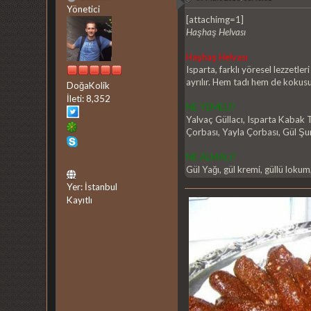
Yönetici
[attachimg=1]
Haşhaş Helvası
Haşhaş Helvası
Isparta, farklı yöresel lezzetl
ayrılır. Hem tadı hem de kokus
DoğaKolik
İleti: 8,352
NE YEMELİ?
Yalvaç Güllacı, Isparta Kabak 
Çorbası, Yayla Çorbası, Gül Şu
NE ALMALI?
Gül Yağı, gül kremi, güllü lokum,
Yer: İstanbul
Kayıtlı