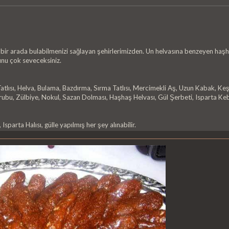
eri bir arada bulabilmenizi sağlayan şehirlerimizden. Un helvasına benzeyen ha
unu çok seveceksiniz.
Tatlısı, Helva, Bulama, Bazdırma, Sırma Tatlısı, Mercimekli Aş, Uzun Kabak, Ke
rubu, Zülbiye, Nokul, Sazan Dolması, Haşhaş Helvası, Gül Şerbeti, Isparta K
 Isparta Halısı, gülle yapılmış her şey alınabilir.