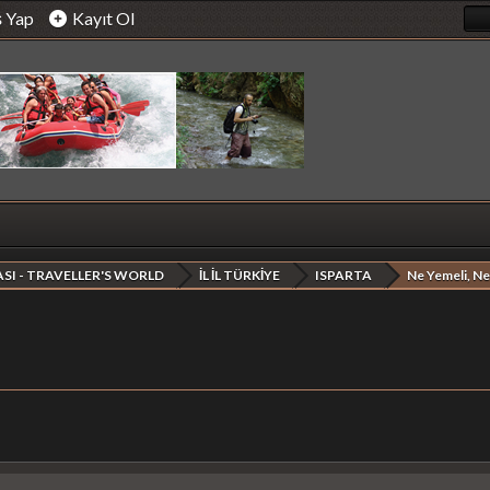
ş Yap
Kayıt Ol
SI - TRAVELLER'S WORLD
İL İL TÜRKİYE
ISPARTA
Ne Yemeli, Ne 