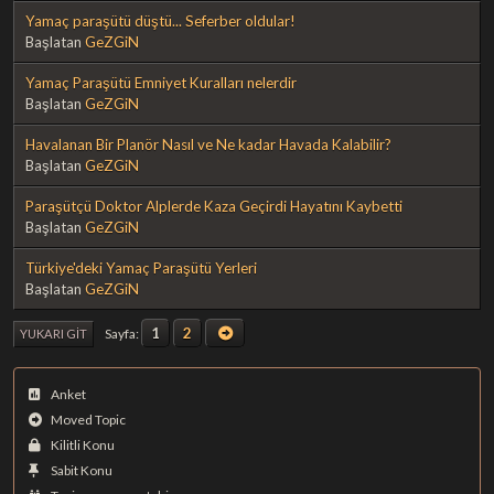
Yamaç paraşütü düştü... Seferber oldular!
Başlatan
GeZGiN
Yamaç Paraşütü Emniyet Kuralları nelerdir
Başlatan
GeZGiN
Havalanan Bir Planör Nasıl ve Ne kadar Havada Kalabilir?
Başlatan
GeZGiN
Paraşütçü Doktor Alplerde Kaza Geçirdi Hayatını Kaybetti
Başlatan
GeZGiN
Türkiye'deki Yamaç Paraşütü Yerleri
Başlatan
GeZGiN
1
2
Sayfa
YUKARI GIT
Anket
Moved Topic
Kilitli Konu
Sabit Konu