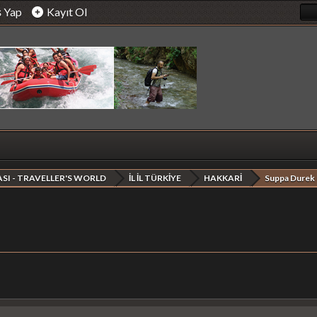
ş Yap
Kayıt Ol
SI - TRAVELLER'S WORLD
İL İL TÜRKİYE
HAKKARİ
Suppa Durek 