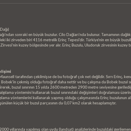
 Dağı)
 Dağı'ndan sonraki en büyük buzulur. Cilo Dağları'nda bulunur. Tamamının dağlı
ki iki zirveden biri 4116 metrelik Erinç Tepesi'dir. Türkiye'nin en büyük buzu
Zirvesi'nin kuzey bölgesinde yer alır. Erinç Buzulu, Uludoruk zirvesinin kuzey b
lişimi
 Maunsell tarafından çekilmişse de bu fotoğraf çok net değildir. Sırrı Erinç, k
obek'in çekmiş olduğu fotoğraf daha nettir ve bu çalışma da Bobek buzul sın
rerek, buzul sınırının 15 yılda 2600 metreden 2900 metre seviyesine gerilediği
algılama yöntemini kullanarak buzul sınırındaki değişimleri doğrulaması üzerin
algılama yöntemlerini kullanarak yapmış olduğu çalışmasında Erinç buzulunun al
üşünülen küçük bir buzul parçasının da 0,07 km2 olarak hesaplamıştır.
000 yıllarında yapılmış olan uydu (landsat) analizlerinde buzuldaki gerilemenin