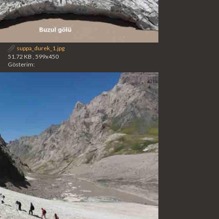
suppa_durek_1.jpg
51.72 KB , 599x450
Gösterim: