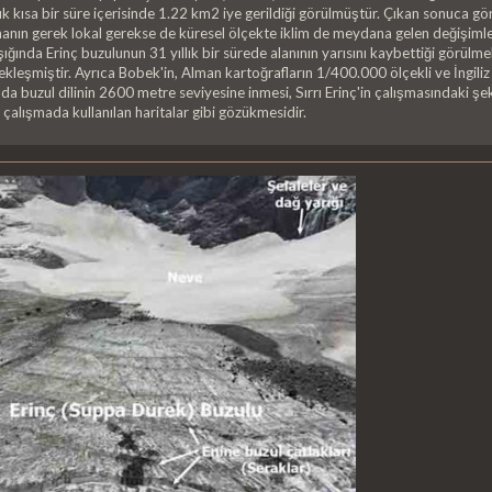
ık kısa bir süre içerisinde 1.22 km2 iye gerildiği görülmüştür. Çıkan sonuca g
nın gerek lokal gerekse de küresel ölçekte iklim de meydana gelen değişimleri
r ışığında Erinç buzulunun 31 yıllık bir sürede alanının yarısını kaybettiği gör
ekleşmiştir. Ayrıca Bobek'in, Alman kartoğrafların 1/400.000 ölçekli ve İngiliz
da buzul dilinin 2600 metre seviyesine inmesi, Sırrı Erinç'in çalışmasındaki şek
çalışmada kullanılan haritalar gibi gözükmesidir.