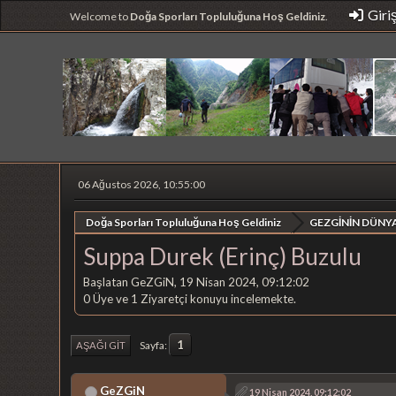
Giri
Welcome to
Doğa Sporları Topluluğuna Hoş Geldiniz
.
06 Ağustos 2026, 10:55:00
Doğa Sporları Topluluğuna Hoş Geldiniz
GEZGİNİN DÜNYA
Suppa Durek (Erinç) Buzulu
Başlatan GeZGiN, 19 Nisan 2024, 09:12:02
0 Üye ve 1 Ziyaretçi konuyu incelemekte.
1
Sayfa
AŞAĞI GIT
GeZGiN
19 Nisan 2024, 09:12:02