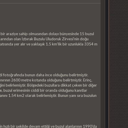
k bir araziye sahip olmasından dolayı bünyesinde 15 buzul
llarından olan İzbırak Buzulu Uludoruk Zirvesi'nin doğu
atısında yer alır ve yaklaşık 1.5 km'lik bir uzunlukla 3354 m
endi fotoğrafında bunun daha ince olduğunu belirtmiştir.
ırının 2600 metre kotunda olduğunu belirtmiştir. Erinç,
ni belirlemiştir. Bölgedeki buzullara dikkat çeken bir diğer
e, buzul erimesinin ciddi bir oranda olduğunu kanıtlar
anını 1.54 km2 olarak belirlemiştir. Bunun yanı sıra buzulun
 hızlı bir şekilde devam ettiği ve buzul alanlarının 1990'da