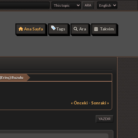
Ana Sayfa
Tags
Ara
Takvim
(Erinç) Buzulu
« Önceki
-
Sonraki »
YAZDIR