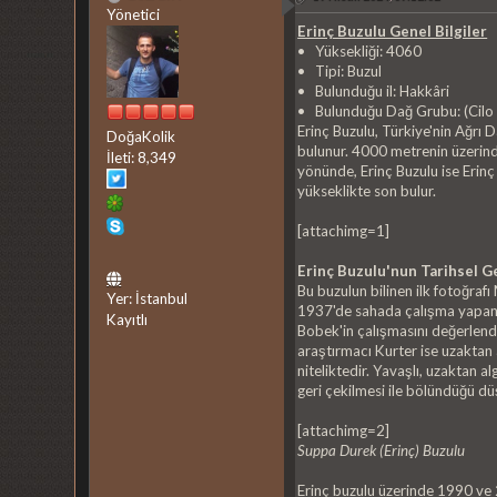
Yönetici
Erinç Buzulu Genel Bilgiler
• Yüksekliği: 4060
• Tipi: Buzul
• Bulunduğu il: Hakkâri
• Bulunduğu Dağ Grubu: (Cilo
Erinç Buzulu, Türkiye'nin Ağrı
DoğaKolik
bulunur. 4000 metrenin üzerinde
İleti: 8,349
yönünde, Erinç Buzulu ise Erinç 
yükseklikte son bulur.
[attachimg=1]
Erinç Buzulu'nun Tarihsel Ge
Bu buzulun bilinen ilk fotoğrafı
Yer: İstanbul
1937'de sahada çalışma yapan B
Kayıtlı
Bobek'in çalışmasını değerlendi
araştırmacı Kurter ise uzaktan 
niteliktedir. Yavaşlı, uzaktan 
geri çekilmesi ile bölündüğü d
[attachimg=2]
Suppa Durek (Erinç) Buzulu
Erinç buzulu üzerinde 1990 ve 2