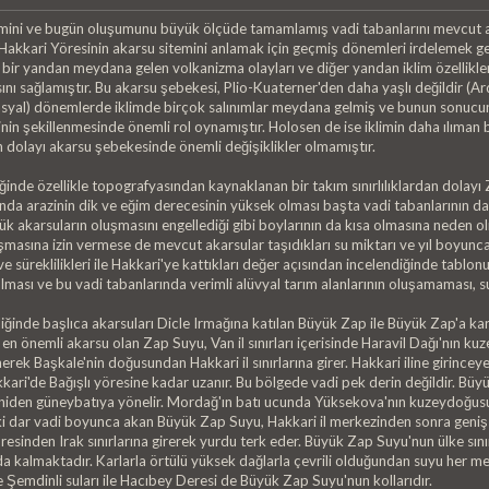
emini ve bugün oluşumunu büyük ölçüde tamamlamış vadi tabanlarını mevcut ak
i Hakkari Yöresinin akarsu sitemini anlamak için geçmiş dönemleri irdelemek
, bir yandan meydana gelen volkanizma olayları ve diğer yandan iklim özellikle
nı sağlamıştır. Bu akarsu şebekesi, Plio-Kuaterner'den daha yaşlı değildir (A
glasyal) dönemlerde iklimde birçok salınımlar meydana gelmiş ve bunun sonucun
nin şekillenmesinde önemli rol oynamıştır. Holosen de ise iklimin daha ılıman 
 dolayı akarsu şebekesinde önemli değişiklikler olmamıştır.
inde özellikle topografyasından kaynaklanan bir takım sınırlılıklardan dolayı
da arazinin dik ve eğim derecesinin yüksek olması başta vadi tabanlarının dar
 akarsuların oluşmasını engellediği gibi boylarının da kısa olmasına neden ol
masına izin vermese de mevcut akarsular taşıdıkları su miktarı ve yıl boyunca
 ve süreklilikleri ile Hakkari'ye kattıkları değer açısından incelendiğinde tabl
lması ve bu vadi tabanlarında verimli alüvyal tarım alanlarının oluşamaması, sul
diğinde başlıca akarsuları Dicle Irmağına katılan Büyük Zap ile Büyük Zap'a k
n en önemli akarsu olan Zap Suyu, Van il sınırları içerisinde Haravil Dağı'nın
ek Başkale'nin doğusundan Hakkari il sınırlarına girer. Hakkari iline girincey
kari'de Bağışlı yöresine kadar uzanır. Bu bölgede vadi pek derin değildir. Bü
niden güneybatıya yönelir. Mordağ'ın batı ucunda Yüksekova'nın kuzeydoğusund
ki dar vadi boyunca akan Büyük Zap Suyu, Hakkari il merkezinden sonra geniş
sinden Irak sınırlarına girerek yurdu terk eder. Büyük Zap Suyu'nun ülke sını
da kalmaktadır. Karlarla örtülü yüksek dağlarla çevrili olduğundan suyu her m
 Şemdinli suları ile Hacıbey Deresi de Büyük Zap Suyu'nun kollarıdır.