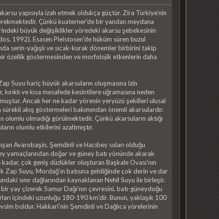
arsu yapısıyla izah etmek oldukça güçtür. Zira Türkiye'nin
 gerekmektedir. Çünkü kuaterner'de bir yandan meydana
rindeki büyük değişiklikler yöredeki akarsu şebekesinin
rdos, 1992). Esasen Pleistosen'de hüküm süren buzul
da serin-yağışlı ve sıcak-kurak dönemler birbirini takip
bir özellik göstermesinden ve morfolojik etkenlerin daha
 Zap Suyu hariç büyük akarsuların oluşmasına izin
, kırıklı ve kısa mesafede kesintilere uğramasına neden
muştur. Ancak her ne kadar yörenin yeryüzü şekilleri ulusal
 sürekli akış göstermeleri bakımından önemli akarsulardır.
onun olumlu olmadığı görülmektedir. Çünkü akarsuların aktığı
arın olumlu etkilerini azaltmıştır.
arışan Avarobaşin, Şemdinli ve Hacıbey suları olduğu
 kuzey yamaçlarından doğar ve güney batı yönünde akarak
e kadar, çok geniş düzlükler oluşturan Başkale Ovası'nın
yük Zap Suyu, Mordağ'ın batısına geldiğinde çok derin ve dar
aki sınır dağlarından kaynaklanan Nehil Suyu ile birleşir.
 bir yay çizerek Samur Dağı'nın çevresini, batı-güneydoğu
rları içindeki uzunluğu 180-190 km'dir. Bunun, yaklaşık 100
evsim boldur. Hakkari'nin Şemdinli ve Dağlıca yörelerinin