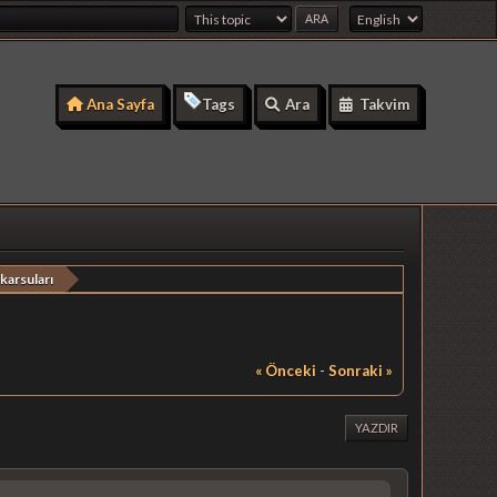
Ana Sayfa
Tags
Ara
Takvim
karsuları
« Önceki
-
Sonraki »
YAZDIR