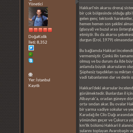
Yönetici
Hakkari'nin akarsu drenaj sist
bir çok bölgesinde olduğu gib
gelen genç tektonik hareketler
hemen hemen son şeklini alması
(glasyal) ve buzul arası (inter
etmiştir. Bu da akarsu şebekesi
DoğaKolik
durgun (Erol, 1979) olmasından
İleti: 8,352
Bu bağlamda Hakkari incelendiğ
vermemiştir. Çünkü ilin tamamın
olmuş ve bu durum da ilde büyük
anlamda büyük akarsuların oluş
Şüphesiz taşıdıkları su miktarı
vadi tabanlarının dar ve derin o
Yer: İstanbul
Kayıtlı
Hakkari'deki akarsular incelen
görülmektedir. Bunlardan il içi
Albayrak'a, oradan güneye döner
orta-sından akar. Bu ovalar Hak
bir yarma vadiye sokulur ve ye
Karadağ ile Cilo Dağı arasında
yönünden geçer ve Çukurca yöre
km'lik bölümü Hakkari il alanın
sularını toplayan Avarobaşin ve