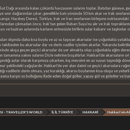
at Dağı arasında kalan çöküntü havzasının sularını toplar. Batıdan güneye, ge
ye sınır dağlarından çıkar; genellikle batı yönünde 50 km akar ve Irak sınırları
rışır. Hacıbey Deresi, Türkiye, Irak ve İran sınırlarının birleşme noktasındaki 
larından çıkmadan önce, Irak'tan gelen Rubarı Suyu'nu alır ve Irak toprakların
yıs ve haziran aylarında karların erimesiyle birlikte sular kabarır ve taşkınlar o
arı dışında daha kısa boylu ve az su taşıyan akarsular ise çoğunlukla yatakla
nı takibeden bu akarsular dar ve derin vadiler içinden akarlar. Yukarıda belirtil
inde akışa geçen geçici akarsular da yer almakta olup çoğunlukla eğim derecesi
ın tamamına yakını sularını Dicle nehrine boşaltırlar. Hakkari'de akarsuların yı
aşındığı aylar olarak karşımıza çıkarken, kış mevsimi en az suyun taşındığı dön
mur şeklindeki yağışlardır. Hakkari'de yer alan daimi ve geçici akarsulara ra
ığı vadilerin derin olması, yaz kuraklığı, akarsu boylarının kısa oluşu ve yeterli
masına karşın su bolluğunu ifade eden doğal göller, yapay göl ve göletler ve b
SI - TRAVELLER'S WORLD
İL İL TÜRKİYE
HAKKARİ
Hakkari’nin Ak