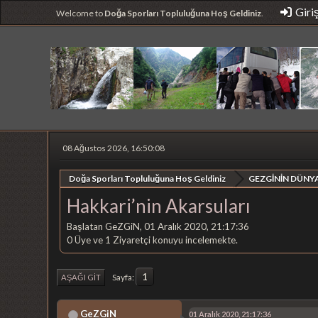
Giri
Welcome to
Doğa Sporları Topluluğuna Hoş Geldiniz
.
08 Ağustos 2026, 16:50:08
Doğa Sporları Topluluğuna Hoş Geldiniz
GEZGİNİN DÜNYA
Hakkari’nin Akarsuları
Başlatan GeZGiN, 01 Aralık 2020, 21:17:36
0 Üye ve 1 Ziyaretçi konuyu incelemekte.
1
Sayfa
AŞAĞI GIT
GeZGiN
01 Aralık 2020, 21:17:36