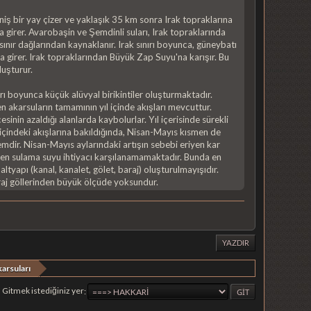
niş bir yay çizer ve yaklaşık 35 km sonra Irak topraklarına
na girer. Avarobaşin ve Şemdinli suları, Irak topraklarında
sınır dağlarından kaynaklanır. Irak sınırı boyunca, güneybatı
a girer. Irak topraklarından Büyük Zap Suyu'na karışır. Bu
luşturur.
rı boyunca küçük alüvyal birikintiler oluşturmaktadır.
en akarsuların tamamının yıl içinde akışları mevcuttur.
nin azaldığı alanlarda kaybolurlar. Yıl içerisinde sürekli
l içindeki akışlarına bakıldığında, Nisan-Mayıs kısmen de
emdir. Nisan-Mayıs aylarındaki artışın sebebi eriyen kar
ğmen sulama suyu ihtiyacı karşılanamamaktadır. Bunda en
 altyapı (kanal, kanalet, gölet, baraj) oluşturulmayışıdır.
araj göllerinden büyük ölçüde yoksundur.
YAZDIR
arsuları
Gitmek istediğiniz yer