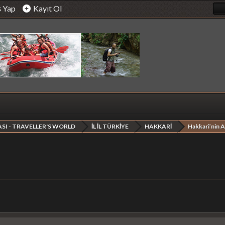
ş Yap
Kayıt Ol
SI - TRAVELLER'S WORLD
İL İL TÜRKİYE
HAKKARİ
Hakkari’nin A