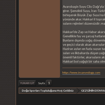
Avarobaşin Suyu Cilo Dağı'yla S
girer. Şemdinli Suyu, İran-Türki
birleşerek Büyük Zap Suyu'na ka
yönünde akar. Hakkari il toprak
suların rejimleri düzensizdir; ma
Hakkari'de Zap ve Habur akarsul
Genellikle fay ve şaryaj hatları
Bunların dışında yağış dönemler
ve geçici olarak akan akarsular
Haziran ayları en fazla suyun t
suları ve ilkbaharda düşen yağ
önemli faktörler, akarsuların akt
Hakkari bol yağışlı bir saha ol
https://www.insanvedoga.com
1
Sayfa
YUKARI GIT
Doğa Sporları Topluluğuna Hoş Geldiniz
GEZGİNİN DÜNYA