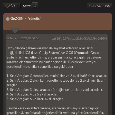
1
Sayfa
AŞAĞI GIT
USER ACTIONS
GeZGiN
Yönetici
02 Temmuz 2024, 09:54:53
Last Edit
: 02 Temmuz 2024, 09:56:53 by GeZGiN
Otoyollarda çekme karavan ile seyahat ederken araç sınıfı
değişebilir. HGS (Hızlı Geçiş Sistemi) ve OGS (Otomatik Geçiş
Sistemi) için ücretlendirme, aracın sınıfına göre yapılır ve çekme
karavan eklenmesiyle bu sınıf değişebilir. Türkiye'deki otoyol
ücretlendirme sınıfları genellikle şu şekildedir:
1. Sınıf Araçlar: Otomobiller, minibüsler ve 2 akslı hafif ticari araçlar.
2. Sınıf Araçlar: 2 akslı kamyonetler, otobüsler ve 2 akslı ağır ticari
araçlar.
3. Sınıf Araçlar: 3 akslı araçlar (örneğin, çekme karavanlı araçlar).
4. Sınıf Araçlar: 4 ve 5 akslı araçlar.
5. Sınıf Araçlar: 6 ve üzeri akslı araçlar.
Çekme karavan eklediğinizde, aracınızın aks sayısı artacağı için
genellikle 3. sınıf olarak değerlendirilir ve buna göre ücretlendirilir.