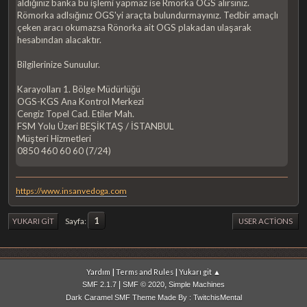
aldığınız banka bu işlemi yapmaz ise Rmorka OGS alırsınız.
Römorka adlsığınız OGS'yi araçta bulundurmayınız. Tedbir amaçlı
çeken aracı okumazsa Rönorka ait OGS plakadan ulaşarak
hesabından alacaktır.
Bilgilerinize Sunuulur.
Karayolları 1. Bölge Müdürlüğü
OGS-KGS Ana Kontrol Merkezi
Cengiz Topel Cad. Etiler Mah.
FSM Yolu Üzeri BEŞİKTAŞ / İSTANBUL
Müşteri Hizmetleri
0850 460 60 60 (7/24)
https://www.insanvedoga.com
1
Sayfa
YUKARI GIT
USER ACTIONS
|
|
Yardım
Terms and Rules
Yukarı git ▲
|
,
SMF 2.1.7
SMF © 2020
Simple Machines
Dark Caramel SMF Theme Made By : TwitchisMental