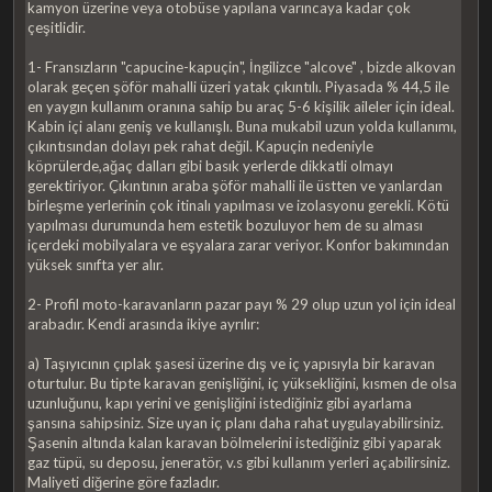
kamyon üzerine veya otobüse yapılana varıncaya kadar çok
çeşitlidir.
1- Fransızların "capucine-kapuçin", İngilizce "alcove" , bizde alkovan
olarak geçen şöför mahalli üzeri yatak çıkıntılı. Piyasada % 44,5 ile
en yaygın kullanım oranına sahip bu araç 5-6 kişilik aileler için ideal.
Kabin içi alanı geniş ve kullanışlı. Buna mukabil uzun yolda kullanımı,
çıkıntısından dolayı pek rahat değil. Kapuçin nedeniyle
köprülerde,ağaç dalları gibi basık yerlerde dikkatli olmayı
gerektiriyor. Çıkıntının araba şöför mahalli ile üstten ve yanlardan
birleşme yerlerinin çok itinalı yapılması ve izolasyonu gerekli. Kötü
yapılması durumunda hem estetik bozuluyor hem de su alması
içerdeki mobilyalara ve eşyalara zarar veriyor. Konfor bakımından
yüksek sınıfta yer alır.
2- Profil moto-karavanların pazar payı % 29 olup uzun yol için ideal
arabadır. Kendi arasında ikiye ayrılır:
a) Taşıyıcının çıplak şasesi üzerine dış ve iç yapısıyla bir karavan
oturtulur. Bu tipte karavan genişliğini, iç yüksekliğini, kısmen de olsa
uzunluğunu, kapı yerini ve genişliğini istediğiniz gibi ayarlama
şansına sahipsiniz. Size uyan iç planı daha rahat uygulayabilirsiniz.
Şasenin altında kalan karavan bölmelerini istediğiniz gibi yaparak
gaz tüpü, su deposu, jeneratör, v.s gibi kullanım yerleri açabilirsiniz.
Maliyeti diğerine göre fazladır.