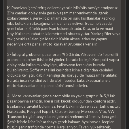
b) Panelvan içersi tefriş edilerek yapılır. Minibüs tavsiye etmiyoruz.
Zira camları dolayısıyla gerek yaşam mahremiyetinde, gerek
izolasyonunda, gerek iç planlamada bir sürü kısıtlamalar getirdiği
gibi, koltukları atacağımız için pahalıya geliyor. Bugün piyasada
genel olarak 3 farklı panelvan bulunmaktadır. Kısa, orta ve maxi
boy. Kullanımı rahattır, kilometreleri oburca yutar. Yanlız çiftler veya
tek çocuklu aileler için idealdir. Kabin aksesuarları ve yapımı
nedeniyle orta pahalı moto-karavan grubunda yer alır.
3- İntegral grubunun pazar oranı % 20,6 dır. Alkovanlı tip ile profilli
arasında olup her ikisinin iyi yönleri burada birleşir. Kompakt yapısı
dolayısıyla kullanım kolaylığını, alkovanın ferahlığını burada
bulabilirsiniz. Şoför mahallini kesintisiz içine aldığından kabinleri
oldukça geniştir. Kabin genişliği dış görüşü de muazzam ferahlatır.
Burada insan kendini evinde gibi hisseder. Lüks aksesuarlarıyla
moto-karavanların en pahalı tipini temsil ederler.
4- Moto-karavanlar içinde otomobile en yakın gruptur. % 5,9 luk
pazar payına sahiptir. İçersi çok küçük olduğundan konforu azdır.
Bazılarında tuvalet bulunmaz. Fiyat bakımından en avantajlı gruptur.
Fiat Scudo, Peugeot Expert, Citroen Jumpy, Mercedes Vito, VW
Transporter gibi taşıyıcıların içinin düzenlenmesi ile meydana gelir.
Şehir içinde ikinci bir arabaya gerek kalmaz. Aynı boyda Jeepler
bugün şehir trafiğinde normal karşılanıyor. Tavanı yükselterek,