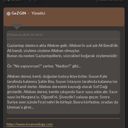
GeZGiN
Yönetici
23 Haziran 2019, 10:24:13
Gaziantep denince akla Alleben gelir. Alleben'in asıl adı Ali Bendi'dir.
Ali bendi, söylene söylene Alleben olmuştur.
Bunun da nedeni Gazianteplilerin, sözcükleri boğarak söylemesidir:
Ör. "Ne yapıyorsun?" yerine, "Nediyn?" gibi...
Alleben deresi, kenti, doğudan batıya ikiye böler. Suyun Kale
tarafında kalanına Şahin Bey, Suyun İstasyon tarafında kalanına ise
Şehit Kamil derler. Alleben deresinin kaynağı olarak Sof Dağı
gösterilir. Alleben deresi, kentin çıkışında Sacır suyu adını alır. Sacır
suyu ise Nurgana'yı, Oğuzeli'ni, Şiveydin'i yalayıp geçer. Sonra
Suriye sınırı içinde Fırat nehri ile birleşir, Basra körfezine, oradan da
Umman'a girer...
https://www.insanvedoga.com