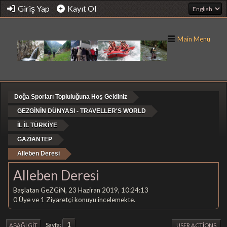
Giriş Yap
Kayıt Ol
Main Menu
Doğa Sporları Topluluğuna Hoş Geldiniz
GEZGİNİN DÜNYASI - TRAVELLER'S WORLD
İL İL TÜRKİYE
GAZİANTEP
Alleben Deresi
Alleben Deresi
Başlatan GeZGiN, 23 Haziran 2019, 10:24:13
0 Üye ve 1 Ziyaretçi konuyu incelemekte.
1
Sayfa
AŞAĞI GIT
USER ACTIONS