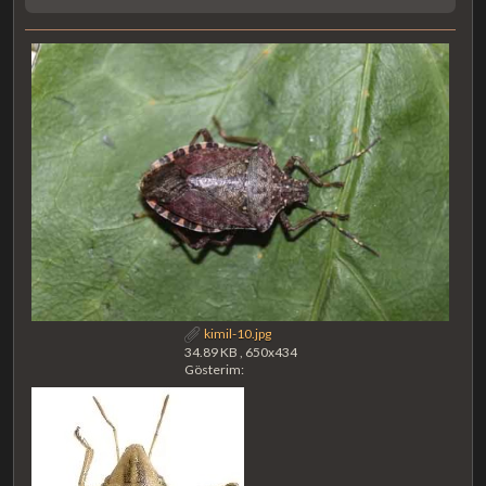
kimil-10.jpg
34.89 KB , 650x434
Gösterim: