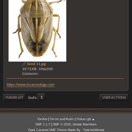
kimil-11.jpg
19.71 KB , 196x300
Gösterim:
https://www.insanvedoga.com
1
Sayfa
YUKARI GIT
USER ACTIONS
|
|
Yardım
Terms and Rules
Yukarı git ▲
|
,
SMF 2.1.7
SMF © 2020
Simple Machines
Dark Caramel SMF Theme Made By : TwitchisMental