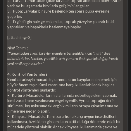
2. Larva: Yumurtadan çıkan larvalar, toprak altındaki köklere zarar
verir ve bu aşamada bitkilerin gelişimini engeller.
3. Pupa: Larvalar bir süre beslendikten sonra pupa evresine
geçerler.
4. Ergin: Ergin hale gelen kımıllar, toprak yüzeyine çıkarak bitki
yaprakları ve başaklarla beslenmeye başlar.
[attachimg=2]
Nimf Tanımı :
"Yumurtadan çıkan bireyler erginlere benzedikleri için "nimf" diye
adlandırılırlar. Nimfler, genellikle 5-6 gün ara ile 5 gömlek değiştirerek
yeni nesil ergin olurlar."
4. Kontrol Yöntemleri
Kımıl zararlısıyla mücadele, tarımda ürün kayıplarını önlemek için
büyük önem taşır. Kımıl zararlısına karşı kullanılabilecek başlıca
kontrol yöntemleri şunlardır:
• Kültürel Mücadele: Tarım alanlarında nöbetleşe ekim yapmak,
kımıl zararlısının yayılmasını engelleyebilir. Ayrıca toprağın derin
sürülmesi, kış uykusundaki ergin kımılların ortaya çıkarılmasına ve
ölmelerine neden olabilir.
• Kimyasal Mücadele: Kımıl zararlısına karşı uygun insektisitlerin
kullanılması, özellikle ergin kımılların aktif olduğu dönemde etkili bir
mücadele yöntemi olabilir. Ancak kimyasal kullanımında çevre ve