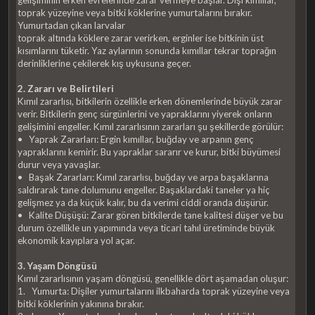
gelişiminin erken evrelerinde zarar vermeye başlar. Dişi kımıllar,
toprak yüzeyine veya bitki köklerine yumurtalarını bırakır.
Yumurtadan çıkan larvalar
toprak altında köklere zarar verirken, erginler ise bitkinin üst
kısımlarını tüketir. Yaz aylarının sonunda kımıllar tekrar toprağın
derinliklerine çekilerek kış uykusuna geçer.
2. Zararı ve Belirtileri
Kımıl zararlısı, bitkilerin özellikle erken dönemlerinde büyük zarar
verir. Bitkilerin genç sürgünlerini ve yapraklarını yiyerek onların
gelişimini engeller. Kımıl zararlısının zararları şu şekillerde görülür:
• Yaprak Zararları: Ergin kımıllar, buğday ve arpanın genç
yapraklarını kemirir. Bu yapraklar sararır ve kurur, bitki büyümesi
durur veya yavaşlar.
• Başak Zararları: Kımıl zararlısı, buğday ve arpa başaklarına
saldırarak tane dolumunu engeller. Başaklardaki taneler ya hiç
gelişmez ya da küçük kalır, bu da verimi ciddi oranda düşürür.
• Kalite Düşüşü: Zarar gören bitkilerde tane kalitesi düşer ve bu
durum özellikle un yapımında veya ticari tahıl üretiminde büyük
ekonomik kayıplara yol açar.
3. Yaşam Döngüsü
Kımıl zararlısının yaşam döngüsü, genellikle dört aşamadan oluşur:
1. Yumurta: Dişiler yumurtalarını ilkbaharda toprak yüzeyine veya
bitki köklerinin yakınına bırakır.