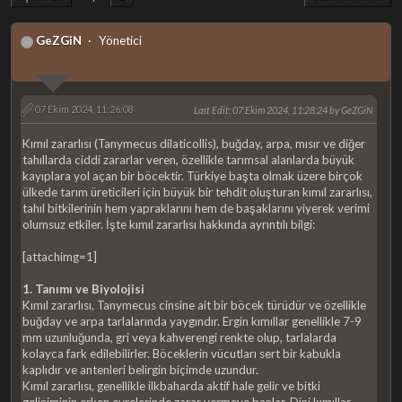
GeZGiN
Yönetici
07 Ekim 2024, 11:26:08
Last Edit
: 07 Ekim 2024, 11:28:24 by GeZGiN
Kımıl zararlısı (Tanymecus dilaticollis), buğday, arpa, mısır ve diğer
tahıllarda ciddi zararlar veren, özellikle tarımsal alanlarda büyük
kayıplara yol açan bir böcektir. Türkiye başta olmak üzere birçok
ülkede tarım üreticileri için büyük bir tehdit oluşturan kımıl zararlısı,
tahıl bitkilerinin hem yapraklarını hem de başaklarını yiyerek verimi
olumsuz etkiler. İşte kımıl zararlısı hakkında ayrıntılı bilgi:
[attachimg=1]
1. Tanımı ve Biyolojisi
Kımıl zararlısı, Tanymecus cinsine ait bir böcek türüdür ve özellikle
buğday ve arpa tarlalarında yaygındır. Ergin kımıllar genellikle 7-9
mm uzunluğunda, gri veya kahverengi renkte olup, tarlalarda
kolayca fark edilebilirler. Böceklerin vücutları sert bir kabukla
kaplıdır ve antenleri belirgin biçimde uzundur.
Kımıl zararlısı, genellikle ilkbaharda aktif hale gelir ve bitki