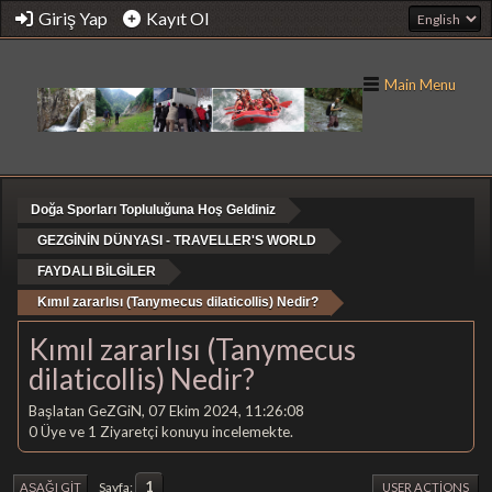
Giriş Yap
Kayıt Ol
Main Menu
Doğa Sporları Topluluğuna Hoş Geldiniz
GEZGİNİN DÜNYASI - TRAVELLER'S WORLD
FAYDALI BİLGİLER
Kımıl zararlısı (Tanymecus dilaticollis) Nedir?
Kımıl zararlısı (Tanymecus
dilaticollis) Nedir?
Başlatan GeZGiN, 07 Ekim 2024, 11:26:08
0 Üye ve 1 Ziyaretçi konuyu incelemekte.
1
Sayfa
AŞAĞI GIT
USER ACTIONS