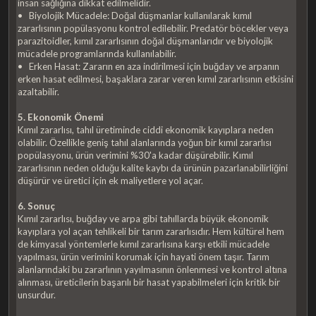
insan sağlığına dikkat edilmelidir.
• Biyolojik Mücadele: Doğal düşmanlar kullanılarak kımıl
zararlısının popülasyonu kontrol edilebilir. Predatör böcekler veya
parazitoidler, kımıl zararlısının doğal düşmanlarıdır ve biyolojik
mücadele programlarında kullanılabilir.
• Erken Hasat: Zararın en aza indirilmesi için buğday ve arpanın
erken hasat edilmesi, başaklara zarar veren kımıl zararlısının etkisini
azaltabilir.
5. Ekonomik Önemi
Kımıl zararlısı, tahıl üretiminde ciddi ekonomik kayıplara neden
olabilir. Özellikle geniş tahıl alanlarında yoğun bir kımıl zararlısı
popülasyonu, ürün verimini %30'a kadar düşürebilir. Kımıl
zararlısının neden olduğu kalite kaybı da ürünün pazarlanabilirliğini
düşürür ve üretici için ek maliyetlere yol açar.
6. Sonuç
Kımıl zararlısı, buğday ve arpa gibi tahıllarda büyük ekonomik
kayıplara yol açan tehlikeli bir tarım zararlısıdır. Hem kültürel hem
de kimyasal yöntemlerle kımıl zararlısına karşı etkili mücadele
yapılması, ürün verimini korumak için hayati önem taşır. Tarım
alanlarındaki bu zararlının yayılmasının önlenmesi ve kontrol altına
alınması, üreticilerin başarılı bir hasat yapabilmeleri için kritik bir
unsurdur.