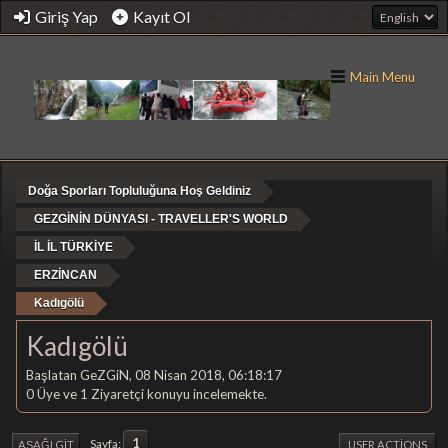
Giriş Yap
Kayıt Ol
Main Menu
Doğa Sporları Topluluğuna Hoş Geldiniz
GEZGİNİN DÜNYASI - TRAVELLER'S WORLD
İL İL TÜRKİYE
ERZİNCAN
Kadıgölü
Kadıgölü
Başlatan GeZGiN, 08 Nisan 2018, 06:18:17
0 Üye ve 1 Ziyaretçi konuyu incelemekte.
1
Sayfa
AŞAĞI GIT
USER ACTIONS