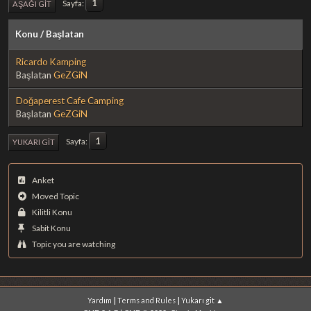
1
Sayfa
AŞAĞI GIT
Konu
/
Başlatan
Ricardo Kamping
Başlatan
GeZGiN
Doğaperest Cafe Camping
Başlatan
GeZGiN
1
Sayfa
YUKARI GIT
Anket
Moved Topic
Kilitli Konu
Sabit Konu
Topic you are watching
|
|
Yardım
Terms and Rules
Yukarı git ▲