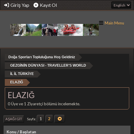
Giriş Yap
Kayıt Ol
Main Menu
Doğa Sporları Topluluğuna Hoş Geldiniz
GEZGİNİN DÜNYASI - TRAVELLER'S WORLD
İL İL TÜRKİYE
ELAZIĞ
ELAZIĞ
0 Üye ve 1 Ziyaretçi bölümü incelemekte.
1
2
Sayfa
AŞAĞI GIT
Konu
/
Başlatan