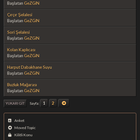
Başlatan
GeZGiN
Çırçır Şelalesi
Başlatan
GeZGiN
Sori Şelalesi
Başlatan
GeZGiN
Kolan Kaplıcası
Başlatan
GeZGiN
Harput Dabakhane Suyu
Başlatan
GeZGiN
Buzluk Mağarası
Başlatan
GeZGiN
1
2
Sayfa
YUKARI GIT
Anket
Moved Topic
Kilitli Konu