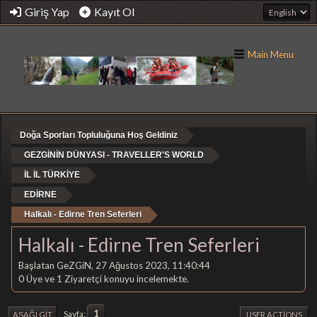
Giriş Yap
Kayıt Ol
Main Menu
Doğa Sporları Topluluğuna Hoş Geldiniz
GEZGİNİN DÜNYASI - TRAVELLER'S WORLD
İL İL TÜRKİYE
EDİRNE
Halkalı - Edirne Tren Seferleri
Halkalı - Edirne Tren Seferleri
Başlatan GeZGiN, 27 Ağustos 2023, 11:40:44
0 Üye ve 1 Ziyaretçi konuyu incelemekte.
1
Sayfa
AŞAĞI GIT
USER ACTIONS