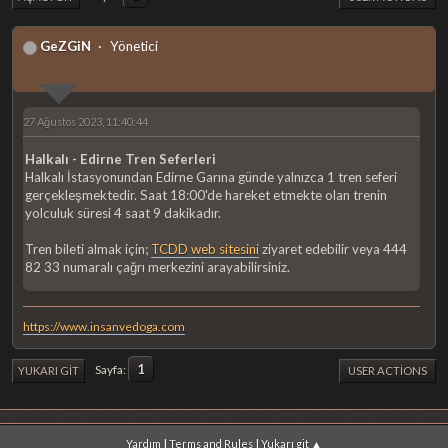
GeZGiN
Yönetici
27 Ağustos 2023, 11:40:44
Halkalı - Edirne Tren Seferleri
Halkalı İstasyonundan Edirne Garına günde yalnızca 1 tren seferi
gerçekleşmektedir. Saat 18:00'de hareket etmekte olan trenin
yolculuk süresi 4 saat 9 dakikadır.
Tren bileti almak için;
TCDD web sitesini
ziyaret edebilir veya 444
82 33 numaralı çağrı merkezini arayabilirsiniz.
https://www.insanvedoga.com
1
Sayfa
YUKARI GIT
USER ACTIONS
|
|
Yardım
Terms and Rules
Yukarı git ▲