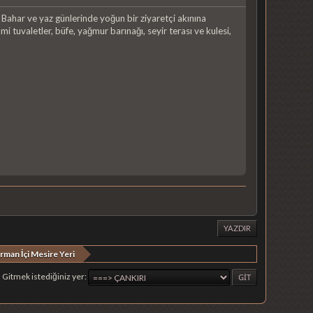
 Bahar ve yaz günlerinde yoğun bir ziyaretçi akınına
 tuvaletler, büfe, yağmur barınağı, seyir terası ve kulesi,
YAZDIR
rman İçi Mesire Yeri
Gitmek istediğiniz yer