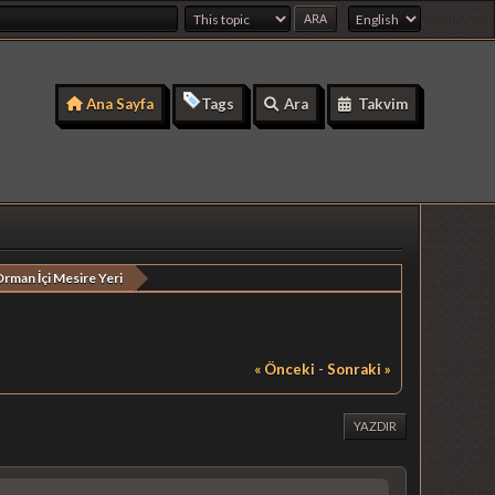
Ana Sayfa
Tags
Ara
Takvim
Orman İçi Mesire Yeri
« Önceki
-
Sonraki »
YAZDIR