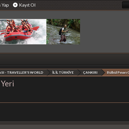
ş Yap
Kayıt Ol
SI - TRAVELLER'S WORLD
İL İL TÜRKİYE
ÇANKIRI
Bülbül Pınarı 
 Yeri