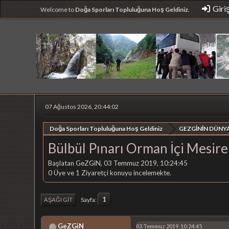
Giri
Welcome to
Doğa Sporları Topluluğuna Hoş Geldiniz
.
07 Ağustos 2026, 20:44:02
Doğa Sporları Topluluğuna Hoş Geldiniz
GEZGİNİN DÜNYA
Bülbül Pınarı Orman İçi Mesire
Başlatan GeZGiN, 03 Temmuz 2019, 10:24:45
0 Üye ve 1 Ziyaretçi konuyu incelemekte.
1
Sayfa
AŞAĞI GIT
GeZGiN
03 Temmuz 2019, 10:24:45