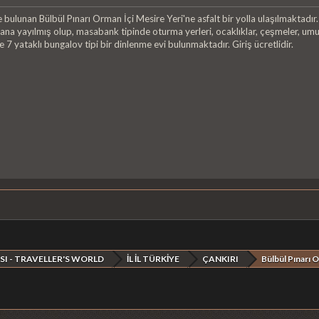
bulunan Bülbül Pınarı Orman İçi Mesire Yeri'ne asfalt bir yolla ulaşılmaktadır.
lana yayılmış olup, masabank tipinde oturma yerleri, ocaklıklar, çeşmeler, umumi
e 7 yataklı bungalov tipi bir dinlenme evi bulunmaktadır. Giriş ücretlidir.
SI - TRAVELLER'S WORLD
İL İL TÜRKİYE
ÇANKIRI
Bülbül Pınarı O