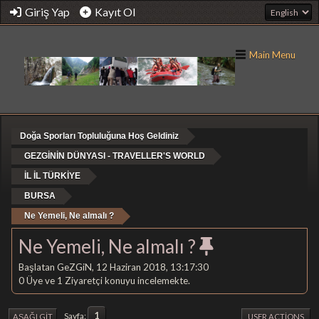
Giriş Yap
Kayıt Ol
Main Menu
Doğa Sporları Topluluğuna Hoş Geldiniz
GEZGİNİN DÜNYASI - TRAVELLER'S WORLD
İL İL TÜRKİYE
BURSA
Ne Yemeli, Ne almalı ?
Ne Yemeli, Ne almalı ?
Başlatan GeZGiN, 12 Haziran 2018, 13:17:30
0 Üye ve 1 Ziyaretçi konuyu incelemekte.
1
Sayfa
AŞAĞI GIT
USER ACTIONS