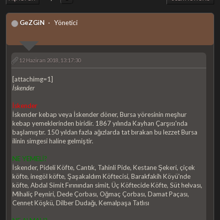
GeZGiN
Yönetici
12 Haziran 2018, 13:17:30
[attachimg=1]
İskender
İskender
İskender kebap veya İskender döner, Bursa yöresinin meşhur
kebap yemeklerinden biridir. 1867 yılında Kayhan Çarşısı'nda
başlamıştır. 150 yıldan fazla ağızlarda tat bırakan bu lezzet Bursa
ilinin simgesi haline gelmiştir.
NE YEMELİ?
İskender, Pideli Köfte, Cantık, Tahinli Pide, Kestane Şekeri, çiçek
köfte, inegöl köfte, Şaşakaldım Köftecisi, Barakfakih Köyü'nde
köfte, Abdal Simit Fırınından simit, Üç Köftecide Köfte, Süt helvası,
Mihaliç Peyniri, Dede Çorbası, Oğmaç Çorbası, Damat Paçası,
Cennet Köşkü, Dilber Dudağı, Kemalpaşa Tatlısı