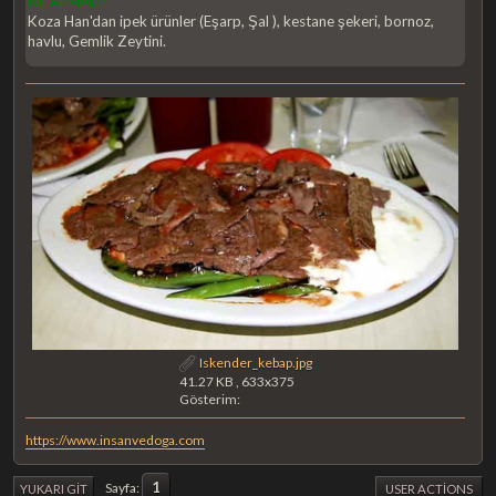
NE ALMALI?
Koza Han'dan ipek ürünler (Eşarp, Şal ), kestane şekeri, bornoz,
havlu, Gemlik Zeytini.
Iskender_kebap.jpg
41.27 KB , 633x375
Gösterim:
https://www.insanvedoga.com
1
Sayfa
YUKARI GIT
USER ACTIONS