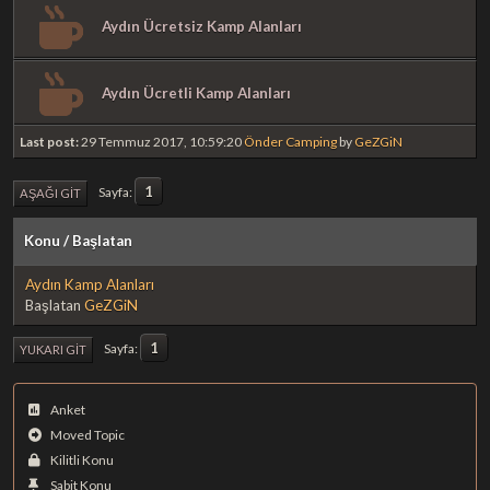
Aydın Ücretsiz Kamp Alanları
Aydın Ücretli Kamp Alanları
Last post:
29 Temmuz 2017, 10:59:20
Önder Camping
by
GeZGiN
1
Sayfa
AŞAĞI GIT
Konu
/
Başlatan
Aydın Kamp Alanları
Başlatan
GeZGiN
1
Sayfa
YUKARI GIT
Anket
Moved Topic
Kilitli Konu
Sabit Konu