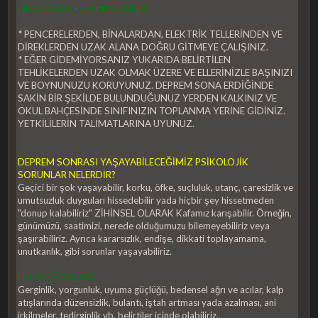
OKULUN BAHÇESİNDE İSENİZ :
* PENCERELERDEN, BİNALARDAN, ELEKTRİK TELLERİNDEN VE
DİREKLERDEN UZAK ALANA DOĞRU GİTMEYE ÇALIŞINIZ.
* EĞER GİDEMİYORSANIZ YUKARIDA BELİRTİLEN
TEHLİKELERDEN UZAK OLMAK ÜZERE VE ELLERİNİZLE BAŞINIZI
VE BOYNUNUZU KORUYUNUZ. DEPREM SONA ERDİĞİNDE
SAKİN BİR ŞEKİLDE BULUNDUĞUNUZ YERDEN KALKINIZ VE
OKUL BAHÇESİNDE SINIFINIZIN TOPLANMA YERİNE GİDİNİZ.
YETKİLİLERİN TALİMATLARINA UYUNUZ.
DEPREM SONRASI YAŞAYABİLECEĞİMİZ PSİKOLOJİK
SORUNLAR NELERDİR?
Geçici bir şok yaşayabilir, korku, öfke, suçluluk, utanç, çaresizlik ve
umutsuzluk duyguları hissedebilir yada hiçbir şey hissetmeden
"donup kalabiliriz" ZİHİNSEL OLARAK Kafamız karışabilir. Örneğin,
günümüzü, saatimizi, nerede olduğumuzu bilemeyebiliriz veya
şaşırabiliriz. Ayrıca kararsızlık, endişe, dikkati toplayamama,
unutkanlık, gibi sorunlar yaşayabiliriz.
FİZİKSEL OLARAK
Gerginlik, yorgunluk, uyuma güçlüğü, bedensel ağrı ve acılar, kalp
atışlarında düzensizlik, bulantı, iştah artması yada azalması, ani
irkilmeler, tedirginlik vb. belirtiler içinde olabiliriz.