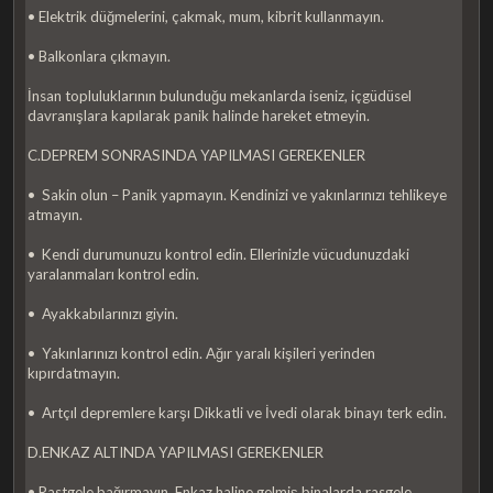
• Elektrik düğmelerini, çakmak, mum, kibrit kullanmayın.
• Balkonlara çıkmayın.
İnsan topluluklarının bulunduğu mekanlarda iseniz, içgüdüsel
davranışlara kapılarak panik halinde hareket etmeyin.
C.DEPREM SONRASINDA YAPILMASI GEREKENLER
• Sakin olun – Panik yapmayın. Kendinizi ve yakınlarınızı tehlikeye
atmayın.
• Kendi durumunuzu kontrol edin. Ellerinizle vücudunuzdaki
yaralanmaları kontrol edin.
• Ayakkabılarınızı giyin.
• Yakınlarınızı kontrol edin. Ağır yaralı kişileri yerinden
kıpırdatmayın.
• Artçıl depremlere karşı Dikkatli ve İvedi olarak binayı terk edin.
D.ENKAZ ALTINDA YAPILMASI GEREKENLER
• Rastgele bağırmayın. Enkaz haline gelmiş binalarda rasgele