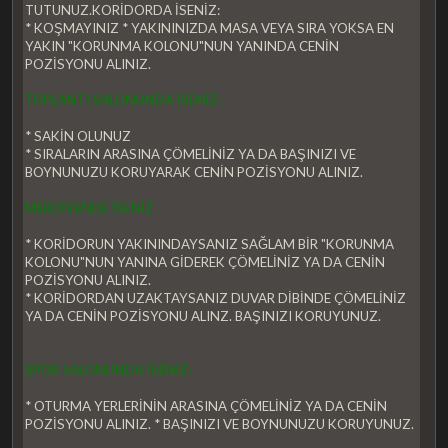
TUTUNUZ.KORİDORDA İSENİZ:
* KOŞMAYINIZ * YAKININIZDA MASA VEYA SIRA YOKSA EN
YAKIN "KORUNMA KOLONU"NUN YANINDA CENİN
POZİSYONU ALINIZ.
TOPLANTI SALONUNDA İSENİZ :
* SAKİN OLUNUZ
* SIRALARIN ARASINA ÇÖMELİNİZ YA DA BAŞINIZI VE
BOYNUNUZU KORUYARAK CENİN POZİSYONU ALINIZ.
MERDİVENDE İSENİZ
* KORİDORUN YAKININDAYSANIZ SAĞLAM BİR "KORUNMA
KOLONU"NUN YANINA GİDEREK ÇÖMELİNİZ YA DA CENİN
POZİSYONU ALINIZ.
* KORİDORDAN UZAKTAYSANIZ DUVAR DİBİNDE ÇÖMELİNİZ
YA DA CENİN POZİSYONU ALINZ. BAŞINIZI KORUYUNUZ.
SPOR SALONUNDA İSENİZ:
* OTURMA YERLERİNİN ARASINA ÇÖMELİNİZ YA DA CENİN
POZİSYONU ALINIZ. * BAŞINIZI VE BOYNUNUZU KORUYUNUZ.