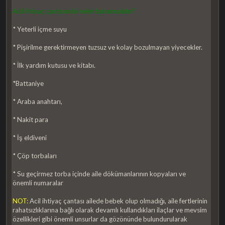
Acil ihtiyaç çantasınde neler bulunmalıdır?
* Yeterli içme suyu
* Pişirilme gerektirmeyen tuzsuz ve kolay bozulmayan yiyecekler.
* İlk yardım kutusu ve kitabı.
*Battaniye
* Araba anahtarı,
* Nakit para
* İş eldiveni
* Çöp torbaları
* Su geçirmez torba içinde aile dökümanlarının kopyaları ve
önemli numaralar
NOT:
Acil ihtiyaç çantası ailede bebek olup olmadığı, aile fertlerinin
rahatsızlıklarına bağlı olarak devamlı kullandıkları ilaçlar ve mevsim
özellikleri gibi önemli unsurlar da gözönünde bulundurularak