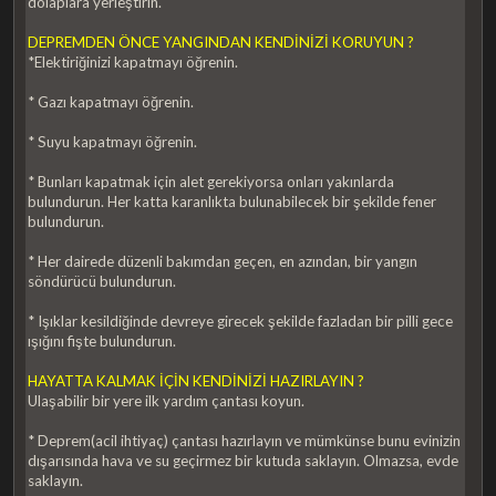
dolaplara yerleştirin.
DEPREMDEN ÖNCE YANGINDAN KENDİNİZİ KORUYUN ?
*Elektiriğinizi kapatmayı öğrenin.
* Gazı kapatmayı öğrenin.
* Suyu kapatmayı öğrenin.
* Bunları kapatmak için alet gerekiyorsa onları yakınlarda
bulundurun. Her katta karanlıkta bulunabilecek bir şekilde fener
bulundurun.
* Her dairede düzenli bakımdan geçen, en azından, bir yangın
söndürücü bulundurun.
* Işıklar kesildiğinde devreye girecek şekilde fazladan bir pilli gece
ışığını fişte bulundurun.
HAYATTA KALMAK İÇİN KENDİNİZİ HAZIRLAYIN ?
Ulaşabilir bir yere ilk yardım çantası koyun.
* Deprem(acil ihtiyaç) çantası hazırlayın ve mümkünse bunu evinizin
dışarısında hava ve su geçirmez bir kutuda saklayın. Olmazsa, evde
saklayın.