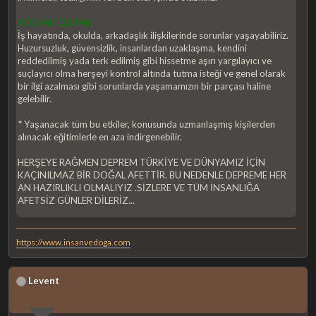
SOSYAL OLARAK
İş hayatında, okulda, arkadaşlık ilişkilerinde sorunlar yaşayabiliriz.
Huzursuzluk, güvensizlik, insanlardan uzaklaşma, kendini
reddedilmiş yada terk edilmiş gibi hissetme aşırı yargılayıcı ve
suçlayıcı olma herşeyi kontrol altında tutma isteği ve genel olarak
bir ilgi azalması gibi sorunlarda yaşamamızın bir parçası haline
gelebilir.
* Yaşanacak tüm bu etkiler, konusunda uzmanlaşmış kişilerden
alınacak eğitimlerle en aza indirgenebilir.
HERŞEYE RAĞMEN DEPREM TÜRKİYE VE DÜNYAMIZ İÇİN
KAÇINILMAZ BİR DOĞAL AFETTİR. BU NEDENLE DEPREME HER
AN HAZIRLIKLI OLMALIYIZ .SİZLERE VE TÜM İNSANLIĞA
AFETSİZ GÜNLER DİLERİZ...
https://www.insanvedoga.com
Levent