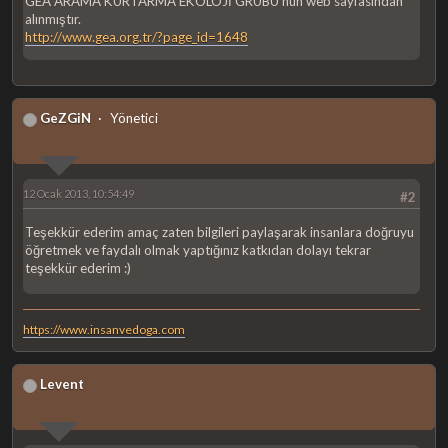
GEA ARAMA KURTARMA EKOLOJİ GRUBU'nun web sayfasından
alınmıştır.
http://www.gea.org.tr/?page_id=1648
GeZGiN
Yönetici
12 Ocak 2013, 10:54:49
#2
Teşekkür ederim amaç zaten bilgileri paylaşarak insanlara doğruyu
öğretmek ve faydalı olmak yaptığınız katkıdan dolayı tekrar
teşekkür ederim :)
https://www.insanvedoga.com
Levent