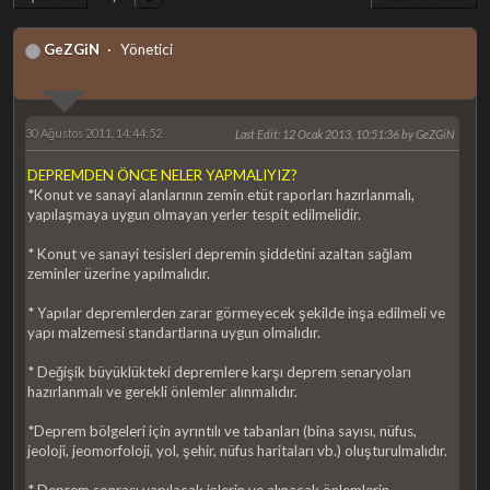
GeZGiN
Yönetici
30 Ağustos 2011, 14:44:52
Last Edit
: 12 Ocak 2013, 10:51:36 by GeZGiN
DEPREMDEN ÖNCE NELER YAPMALIYIZ?
*Konut ve sanayi alanlarının zemin etüt raporları hazırlanmalı,
yapılaşmaya uygun olmayan yerler tespit edilmelidir.
* Konut ve sanayi tesisleri depremin şiddetini azaltan sağlam
zeminler üzerine yapılmalıdır.
* Yapılar depremlerden zarar görmeyecek şekilde inşa edilmeli ve
yapı malzemesi standartlarına uygun olmalıdır.
* Değişik büyüklükteki depremlere karşı deprem senaryoları
hazırlanmalı ve gerekli önlemler alınmalıdır.
*Deprem bölgeleri için ayrıntılı ve tabanları (bina sayısı, nüfus,
jeoloji, jeomorfoloji, yol, şehir, nüfus haritaları vb.) oluşturulmalıdır.