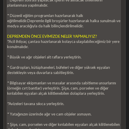
* Deprem sonrası yapılacak işlerin ve alınacak önlemlerin
planlanması yapılmalıdır.
* Düzenli eğitim programları hazırlanarak halk
eğitilmelidir.Depremle ilgili broşürler hazırlanarak halka sunulmalı ve
medya aracılığıyla da halk bilinçlendirilmelidir.
DEPREMDEN ÖNCE EVİMİZDE NELER YAPMALIYIZ?
*Acil ihtiyaç çantası hazırlanarak kolayca ulaşılabileceğimiz bir yere
konulmalıdır.
* Büyük ve ağır objeleri alt raflara yerleştirin.
* Gardropları, kütüphaneleri, büfeleri ve diğer yüksek eşyaları
destekleyin veya duvarlara sabitleştirin.
* Bilgisayar ekipmanları ve masalar arasında sabitleme unsurlarını
(örneğin cırt bantlar) yerleştirin. Şişe, cam, porselen ve diğer
kırılabilen eşyaları alçak kilitlenebilen dolaplara yerleştirin.
*Avizeleri tavana sıkıca yerleştirin.
* Yatağınızın üzerinde ağır ve cam objeler asmayın.
* Şişe, cam, porselen ve diğer kırılabilen eşyaları alçak kilitlenebilen