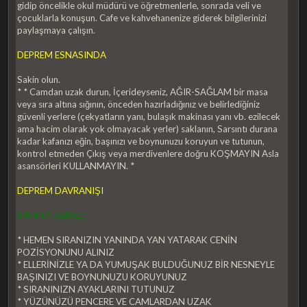
gidip öncelikle okul müdürü ve öğretmenlerle, sonrada veli ve
çocuklarla konuşun. Cafe ve kahvehanenize giderek bilgilerinizi
paylaşmaya çalışın.
DEPREM ESNASINDA
Sakin olun.
* * Camdan uzak durun, İçerideyseniz, AĞIR-SAĞLAM bir masa
veya sıra altına sığının, önceden hazırladığınız ve belirlediğiniz
güvenli yerlere (çekyatların yanı, bulaşık makinası yanı vb. ezilecek
ama hacim olarak yok olmayacak yerler) saklanın, Sarsıntı durana
kadar kafanızı eğin, başınızı ve boynunuzu koruyun ve tutunun,
kontrol etmeden Çıkış veya merdivenlere doğru KOŞMAYIN Asla
asansörleri KULLANMAYIN. *
DEPREM DAVRANIŞI
SINIFTA İSENİZ :
* HEMEN SIRANIZIN YANINDA YAN YATARAK CENİN
POZİSYONUNU ALINIZ
* ELLERİNİZLE YA DA YUMUŞAK BULDUĞUNUZ BİR NESNEYLE
BAŞINIZI VE BOYNUNUZU KORUYUNUZ
* SIRANINIZN AYAKLARINI TUTUNUZ
* YÜZÜNÜZÜ PENCERE VE CAMLARDAN UZAK