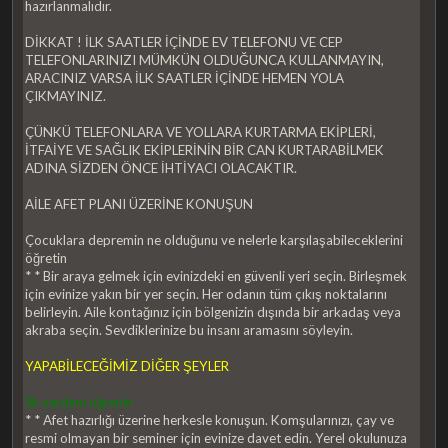
hazırlanmalıdır.
DİKKAT ! İLK SAATLER İÇİNDE EV TELEFONU VE CEP
TELEFONLARINIZI MÜMKÜN OLDUĞUNCA KULLANMAYIN,
ARACINIZ VARSA İLK SAATLER İÇİNDE HEMEN YOLA
ÇIKMAYINIZ.
ÇÜNKÜ TELEFONLARA VE YOLLARA KURTARMA EKİPLERİ,
İTFAİYE VE SAĞLIK EKİPLERİNİN BİR CAN KURTARABİLMEK
ADINA SİZDEN ÖNCE İHTİYACI OLACAKTIR.
AİLE AFET PLANI ÜZERİNE KONUŞUN
Çocuklara depremin ne olduğunu ve nelerle karşılaşabileceklerini
öğretin
* * Bir araya gelmek için evinizdeki en güvenli yeri seçin. Birleşmek
için evinize yakın bir yer seçin. Her odanın tüm çıkış noktalarını
belirleyin. Aile kontağınız için bölgenizin dışında bir arkadaş veya
akraba seçin. Sevdiklerinize bu insanı aramasını söyleyin.
YAPABİLECEĞİMİZ DİĞER ŞEYLER
İlk yardımı öğrenin
* * Afet hazırlığı üzerine herkesle konuşun. Komşularınızı, çay ve
resmi olmayan bir seminer için evinize davet edin. Yerel okulunuza