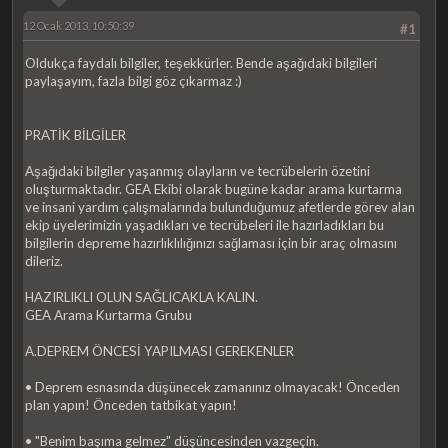
12 Ocak 2013, 10:50:39
#1
Oldukça faydalı bilgiler, teşekkürler. Bende aşağıdaki bilgileri
paylaşayım, fazla bilgi göz çıkarmaz :)
PRATİK BİLGİLER
Aşağıdaki bilgiler yaşanmış olayların ve tecrübelerin özetini
oluşturmaktadır. GEA Ekibi olarak bugüne kadar arama kurtarma
ve insani yardım çalışmalarında bulunduğumuz afetlerde görev alan
ekip üyelerimizin yaşadıkları ve tecrübeleri ile hazırladıkları bu
bilgilerin depreme hazırlıklılığınızı sağlaması için bir araç olmasını
dileriz.
HAZIRLIKLI OLUN SAĞLICAKLA KALIN.
GEA Arama Kurtarma Grubu
A.DEPREM ÖNCESİ YAPILMASI GEREKENLER
• Deprem esnasında düşünecek zamanınız olmayacak! Önceden
plan yapın! Önceden tatbikat yapın!
• "Benim başıma gelmez" düşüncesinden vazgeçin.