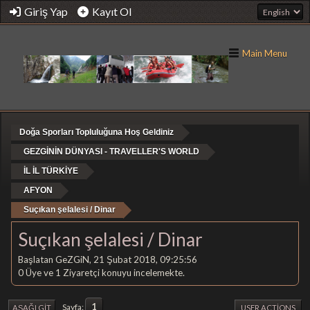
Giriş Yap
Kayıt Ol
Main Menu
Doğa Sporları Topluluğuna Hoş Geldiniz
GEZGİNİN DÜNYASI - TRAVELLER'S WORLD
İL İL TÜRKİYE
AFYON
Suçıkan şelalesi / Dinar
Suçıkan şelalesi / Dinar
Başlatan GeZGiN, 21 Şubat 2018, 09:25:56
0 Üye ve 1 Ziyaretçi konuyu incelemekte.
1
Sayfa
AŞAĞI GIT
USER ACTIONS