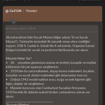
GeZGiN
Yönetici
02 Temmuz 2025, 17:36:09
Afyonkarahisar'daki Sucuk Müzesi (diğer adıyla "Et ve Sucuk
Müzesi"), Türkiye'de türündeki ilk tematik müze olma özelliğini
taşıyor. OSB 4. Cadde 6. Sokak No:4 adresinde, Organize Sanayi
Bölgesi içindeki bir sucuk ve pastırma fabrikasında yer alıyor.
Müzede Neler Var?
• 18. yüzyıldan günümüze uzanan et üretimi, kasaplık ve mutfak
kültürünün birçok aşaması sergileniyor.
• 1920'den bu yana kullanılan, ahşap kıyma makineleri, bıçaklar,
masatlar ve sucuk dolum makineleri gibi ekipmanlar mevcut.
• Orijinal 1943 model nakliye aracı, boğa ve inek figürleri gibi
ilginç objeler de sergileniyor.
• Müzenin kurucusu olan Cumhuriyet Sucukları firmasının,
1920'lerdeki ilk dükkân maketi birebir canlandırma olarak yer
alıyor.
________________________________________
Ziyaretçi Bilgileri