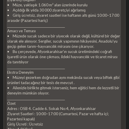
• Müze, yaklaşık 1.060 m² alan üzerinde kurulu
• Açıldığı ilk yılda 30 000 ziyaretçiyi ağırlamış
• Giriş ücretsiz, ziyaret saatleri ise haftanın altı günü 10:00–17:00
arasıdır (Pazartesi hariç)
________________________________________
Amacı ve Teması
• Müzede sucuk sadece bir yiyecek olarak değil, kültürel bir değer
olarak ele alınıyor. Sergiler, sucuk yapımının hikâyesini, Anadolu'yu
geçip gelen tarım–hayvancılık mirasını öne çıkarıyor.
• Bu çerçevede, Afyonkarahisar'ın sucuk üretimindeki coğrafi
işaretli ürün olarak öne çıkması, ildeki hayvancılık ve ticaret mirası
da tanıtılıyor
________________________________________
Ekstra Deneyim
• Müzeyi gezerken doğrudan aynı mekânda sucuk veya biftek gibi
ürünleri tadacağınız bir tesis de mevcut .
• Ailenizle birlikte gitmek isterseniz, hem eğitici hem de lezzetli bir
deneyim mümkün oluyor.
________________________________________
Özet
Adres : OSB 4. Cadde 6. Sokak No:4, Afyonkarahisar
Ziyaret Saatleri : 10:00–17:00 (Cumartesi, Pazar ve hafta içi;
Pazartesi kapalı)
Giriş Ücreti : Ücretsiz