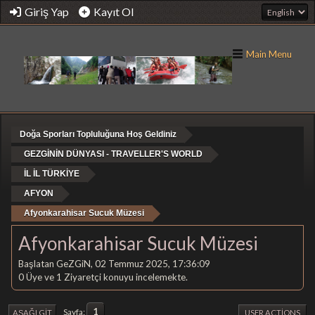
Giriş Yap
Kayıt Ol
Main Menu
Doğa Sporları Topluluğuna Hoş Geldiniz
GEZGİNİN DÜNYASI - TRAVELLER'S WORLD
İL İL TÜRKİYE
AFYON
Afyonkarahisar Sucuk Müzesi
Afyonkarahisar Sucuk Müzesi
Başlatan GeZGiN, 02 Temmuz 2025, 17:36:09
0 Üye ve 1 Ziyaretçi konuyu incelemekte.
1
Sayfa
AŞAĞI GIT
USER ACTIONS