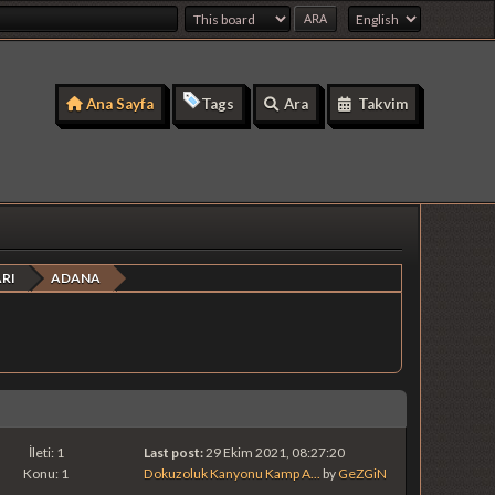
Ana Sayfa
Tags
Ara
Takvim
RI
ADANA
İleti: 1
Last post:
29 Ekim 2021, 08:27:20
Konu: 1
Dokuzoluk Kanyonu Kamp A...
by
GeZGiN