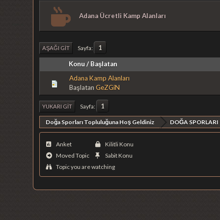
Adana Ücretli Kamp Alanları
1
Sayfa
AŞAĞI GIT
Konu
/
Başlatan
Adana Kamp Alanları
Başlatan
GeZGiN
1
Sayfa
YUKARI GIT
Doğa Sporları Topluluğuna Hoş Geldiniz
DOĞA SPORLARI
Anket
Kilitli Konu
Moved Topic
Sabit Konu
Topic you are watching