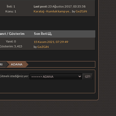
İleti: 1
Last post:
23 Ağustos 2017, 03:35:58
Konu: 1
Karataş - Kumluk kamp ye...
by
GeZGiN
anıt
/
Gösterim
Son İleti
Yanıt: 0
15 Kasım 2021, 07:29:49
Gösterim: 5,415
by
GeZGiN
RI
ADANA
Gitmek istediğiniz yer