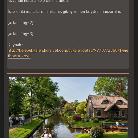
köyünün nüfusu ise 3 binin altında.
İşte sanki masallardan fırlamış gibi görünen köyden manzaralar.
[attachimg=2]
[attachimg=3]
Kaynak :
http://kelebekgaleri.hurriyet.com.tr/galeridetay/99737/2368/1/gie
thoorn-koyu