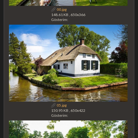
00.jpg
148.61 KB , 650x366
Gösterim:
05.jpg
150.95 KB , 650x422
Gösterim: