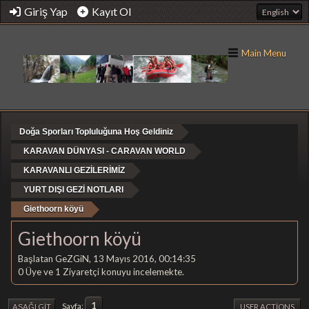
Giriş Yap
Kayıt Ol
Main Menu
Doğa Sporları Topluluğuna Hoş Geldiniz
KARAVAN DÜNYASI - CARAVAN WORLD
KARAVANLI GEZİLERİMİZ
YURT DIŞI GEZİ NOTLARI
Giethoorn köyü
Giethoorn köyü
Başlatan GeZGiN, 13 Mayıs 2016, 00:14:35
0 Üye ve 1 Ziyaretçi konuyu incelemekte.
1
Sayfa
AŞAĞI GIT
USER ACTIONS