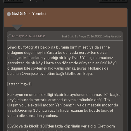
GeZGiN
Yönetici
13 Mayıs 2016, 00:14:35
Last Edit
: 13 Mayıs 2016, 00:21:54 by GeZGiN
Şimdi bu fotoğrafa bakıp da buranın bir film seti ya da sahne
olduğunu düşünmeyin. Burası bu dünyada gerçekten de var
olan,içinde insanların yaşadığı bir köy. Evet! Yanlış okumadınız
gerçekten de bir köy. Hatta son dönemde dünyanın en ünlü köyü
olduğunu bile söylemek hiç yanlış olmaz. Burası Hollanda'da
bulunan Overijssel eyaletine bağlı Giethoorn köyü.
[attachimg=1]
Bu köyün en önemli özelliği hiçbir karayolunun olmaması. Bir başka
deyişle burada motorlu araç sesi duymak mümkün değil. Tek
ulaşım yolu elektrikli motor. Yani benzinli ya da mazotlu motor da
yasak.Geçmişi 13'üncü yüzyıla kadar uzanan bu köyde bisiklet
yolları bile sonradan yapılmış.
Büyük ya da küçük 180'den fazla köprünün yer aldığı Giethoorn