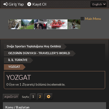
Giriş Yap
Kayıt Ol
Main Menu
Doğa Sporları Topluluğuna Hoş Geldiniz
GEZGİNİN DÜNYASI - TRAVELLER'S WORLD
İL İL TÜRKİYE
YOZGAT
YOZGAT
0 Üye ve 1 Ziyaretçi bölümü incelemekte.
1
2
Sayfa
AŞAĞI GIT
Konu
/
Başlatan