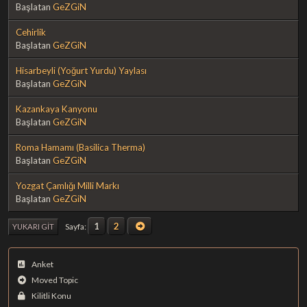
Başlatan
GeZGiN
Cehirlik
Başlatan
GeZGiN
Hisarbeyli (Yoğurt Yurdu) Yaylası
Başlatan
GeZGiN
Kazankaya Kanyonu
Başlatan
GeZGiN
Roma Hamamı (Basilica Therma)
Başlatan
GeZGiN
Yozgat Çamlığı Milli Markı
Başlatan
GeZGiN
1
2
Sayfa
YUKARI GIT
Anket
Moved Topic
Kilitli Konu