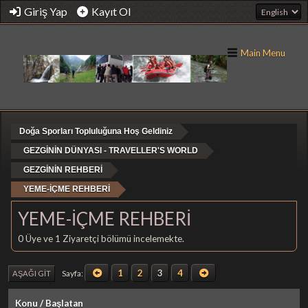
Giriş Yap
Kayıt Ol
Main Menu
Doğa Sporları Topluluğuna Hoş Geldiniz
GEZGİNİN DÜNYASI - TRAVELLER'S WORLD
GEZGİNİN REHBERİ
YEME-İÇME REHBERİ
YEME-İÇME REHBERİ
0 Üye ve 1 Ziyaretçi bölümü incelemekte.
1
2
3
4
Sayfa
AŞAĞI GIT
Konu
/
Başlatan