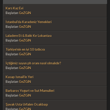
Kars Kaz Evi
Başlatan
GeZGiN
İstanbul'da Karadeniz Yemekleri
Başlatan
GeZGiN
Laladere Et & Balık Kır Lokantası
Başlatan
GeZGiN
Türkiye’nin en iyi 10 tatlıcısı
Başlatan
GeZGiN
İçtiğimiz suyun ph oranı nasıl olmalıdır?
Başlatan
GeZGiN
Kasap Ismail'in Yeri
Başlatan
GeZGiN
Barbaros Yogurt ve Sut Mamulleri
Başlatan
GeZGiN
Şavak Usta Urfalım Ocakbaşı
Başlatan
GeZGiN