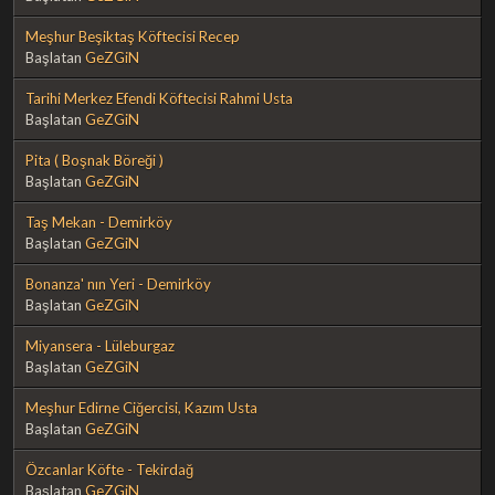
Meşhur Beşiktaş Köftecisi Recep
Başlatan
GeZGiN
Tarihi Merkez Efendi Köftecisi Rahmi Usta
Başlatan
GeZGiN
Pita ( Boşnak Böreği )
Başlatan
GeZGiN
Taş Mekan - Demirköy
Başlatan
GeZGiN
Bonanza' nın Yeri - Demirköy
Başlatan
GeZGiN
Miyansera - Lüleburgaz
Başlatan
GeZGiN
Meşhur Edirne Ciğercisi, Kazım Usta
Başlatan
GeZGiN
Özcanlar Köfte - Tekirdağ
Başlatan
GeZGiN