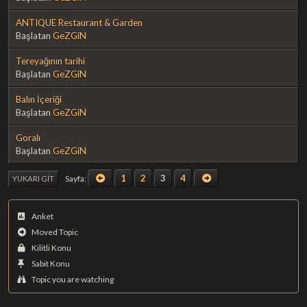
ANTIQUE Restaurant & Garden
Başlatan
GeZGiN
Tereyağının tarihi
Başlatan
GeZGiN
Balın İçeriği
Başlatan
GeZGiN
Goralı
Başlatan
GeZGiN
1
2
3
4
Sayfa
YUKARI GIT
Anket
Moved Topic
Kilitli Konu
Sabit Konu
Topic you are watching