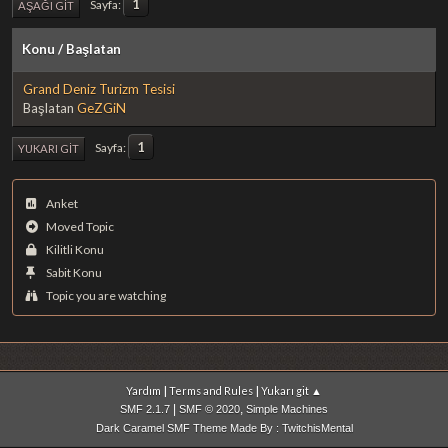
1
Sayfa
AŞAĞI GIT
Konu
/
Başlatan
Grand Deniz Turizm Tesisi
Başlatan
GeZGiN
1
Sayfa
YUKARI GIT
Anket
Moved Topic
Kilitli Konu
Sabit Konu
Topic you are watching
|
|
Yardım
Terms and Rules
Yukarı git ▲
|
,
SMF 2.1.7
SMF © 2020
Simple Machines
Dark Caramel SMF Theme Made By : TwitchisMental