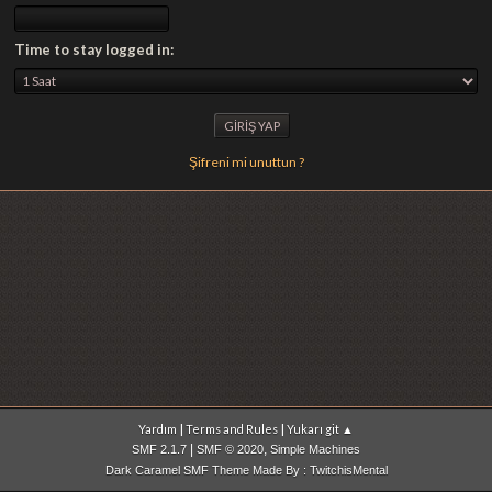
Time to stay logged in:
Şifreni mi unuttun ?
|
|
Yardım
Terms and Rules
Yukarı git ▲
|
,
SMF 2.1.7
SMF © 2020
Simple Machines
Dark Caramel SMF Theme Made By : TwitchisMental