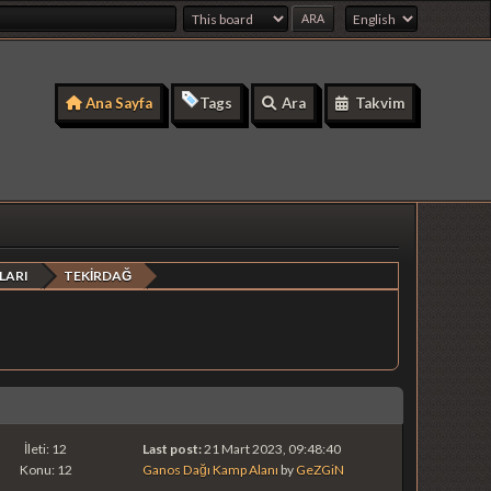
Ana Sayfa
Tags
Ara
Takvim
LARI
TEKİRDAĞ
İleti: 12
Last post:
21 Mart 2023, 09:48:40
Konu: 12
Ganos Dağı Kamp Alanı
by
GeZGiN