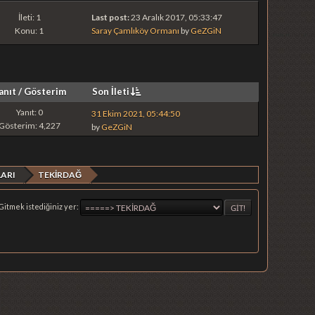
İleti: 1
Last post:
23 Aralık 2017, 05:33:47
Konu: 1
Saray Çamlıköy Ormanı
by
GeZGiN
anıt
/
Gösterim
Son İleti
Yanıt: 0
31 Ekim 2021, 05:44:50
Gösterim: 4,227
by
GeZGiN
ARI
TEKİRDAĞ
Gitmek istediğiniz yer