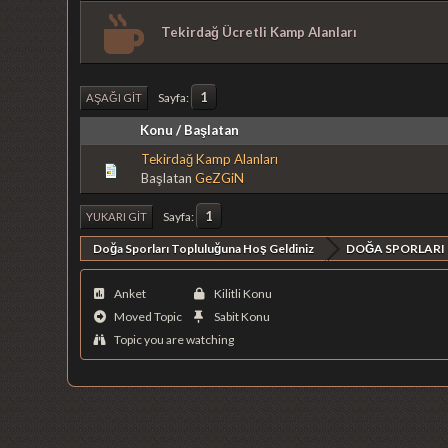
Tekirdağ Ücretli Kamp Alanları
1
Sayfa
AŞAĞI GIT
Konu
/
Başlatan
Tekirdağ Kamp Alanları
Başlatan
GeZGiN
1
Sayfa
YUKARI GIT
Doğa Sporları Topluluğuna Hoş Geldiniz
DOĞA SPORLARI
Anket
Kilitli Konu
Moved Topic
Sabit Konu
Topic you are watching