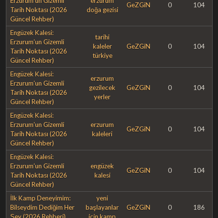
Erzurum’un Gizemli
erzurum
GeZGiN
0
104
Tarih Noktası (2026
doğa gezisi
Güncel Rehber)
Engüzek Kalesi:
tarihi
Erzurum’un Gizemli
kaleler
GeZGiN
0
104
Tarih Noktası (2026
türkiye
Güncel Rehber)
Engüzek Kalesi:
erzurum
Erzurum’un Gizemli
gezilecek
GeZGiN
0
104
Tarih Noktası (2026
yerler
Güncel Rehber)
Engüzek Kalesi:
Erzurum’un Gizemli
erzurum
GeZGiN
0
104
Tarih Noktası (2026
kaleleri
Güncel Rehber)
Engüzek Kalesi:
Erzurum’un Gizemli
engüzek
GeZGiN
0
104
Tarih Noktası (2026
kalesi
Güncel Rehber)
İlk Kamp Deneyimim:
yeni
Bilseydim Dediğim Her
başlayanlar
GeZGiN
0
186
Şey (2026 Rehberi)
için kamp