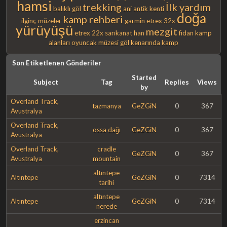
hamsi
trekking
İlk yardım
balıklı göl
ani antik kenti
doğa
kamp rehberi
ilginç müzeler
garmin
etrex 32x
yürüyüşü
mezgit
etrex 22x
sarıkanat
han
fidan
kamp
alanları
oyuncak müzesi
göl kenarında kamp
Son Etiketlenen Gönderiler
Started
Subject
Tag
Replies
Views
by
Overland Track,
tazmanya
GeZGiN
0
367
Avustralya
Overland Track,
ossa dağı
GeZGiN
0
367
Avustralya
Overland Track,
cradle
GeZGiN
0
367
Avustralya
mountain
altıntepe
Altıntepe
GeZGiN
0
7314
tarihi
altıntepe
Altıntepe
GeZGiN
0
7314
nerede
erzincan