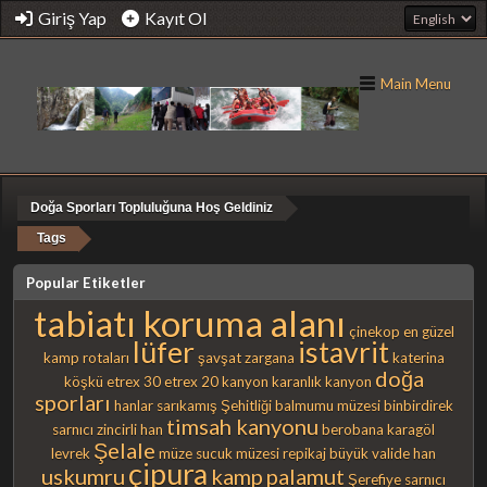
Giriş Yap
Kayıt Ol
Main Menu
Doğa Sporları Topluluğuna Hoş Geldiniz
Tags
Popular Etiketler
tabiatı koruma alanı
çinekop
en güzel
lüfer
istavrit
kamp rotaları
şavşat
zargana
katerina
doğa
köşkü
etrex 30
etrex 20
kanyon
karanlık kanyon
sporları
hanlar
sarıkamış Şehitliği
balmumu müzesi
binbirdirek
timsah kanyonu
sarnıcı
zincirli han
berobana
karagöl
Şelale
levrek
müze
sucuk müzesi
repikaj
büyük valide han
çipura
uskumru
kamp
palamut
Şerefiye sarnıcı