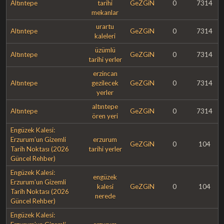
Altıntepe
tarihi
GeZGiN
0
7314
mekanlar
urartu
Altıntepe
GeZGiN
0
7314
kaleleri
üzümlü
Altıntepe
GeZGiN
0
7314
tarihi yerler
erzincan
Altıntepe
gezilecek
GeZGiN
0
7314
yerler
altıntepe
Altıntepe
GeZGiN
0
7314
ören yeri
Engüzek Kalesi:
Erzurum’un Gizemli
erzurum
GeZGiN
0
104
Tarih Noktası (2026
tarihi yerler
Güncel Rehber)
Engüzek Kalesi:
engüzek
Erzurum’un Gizemli
kalesi
GeZGiN
0
104
Tarih Noktası (2026
nerede
Güncel Rehber)
Engüzek Kalesi: