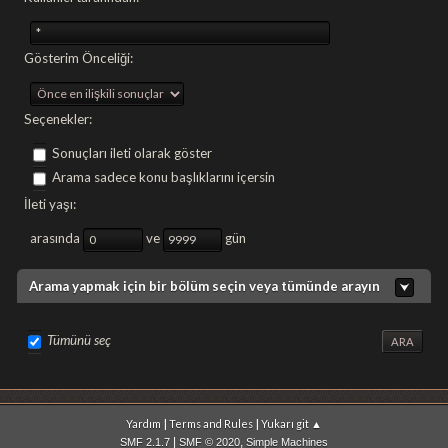
Gösterim Önceliği:
Seçenekler:
Sonuçları ileti olarak göster
Arama sadece konu başlıklarını içersin
İleti yaşı:
arasında
ve
gün
Arama yapmak için bir bölüm seçin veya tümünde arayın
Tümünü seç
|
|
Yardım
Terms and Rules
Yukarı git ▲
|
,
SMF 2.1.7
SMF © 2020
Simple Machines