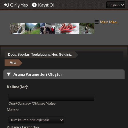
Giriş Yap
Kayıt Ol
Main Menu
Doğa Sporları Topluluğuna Hoş Geldiniz
Ara
Arama Parametleri Oluştur
Kelime(ler):
Örnek
Gonçarov "Oblamov" -kitap
Match:
Kullanıcı tarafından: