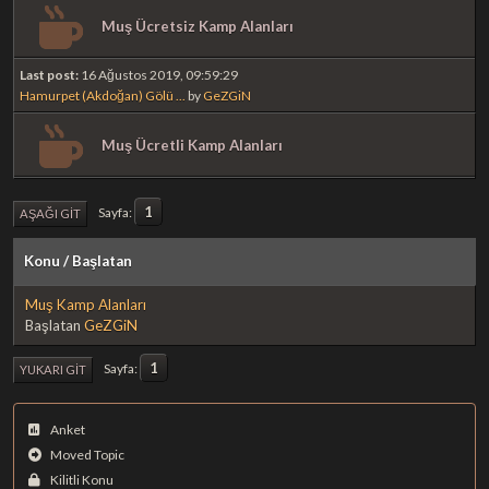
Muş Ücretsiz Kamp Alanları
Last post:
16 Ağustos 2019, 09:59:29
Hamurpet (Akdoğan) Gölü ...
by
GeZGiN
Muş Ücretli Kamp Alanları
1
Sayfa
AŞAĞI GIT
Konu
/
Başlatan
Muş Kamp Alanları
Başlatan
GeZGiN
1
Sayfa
YUKARI GIT
Anket
Moved Topic
Kilitli Konu