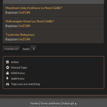
Maximum Uniq Açıkhava'ya Nasıl Gidilir?
Başlatan
GeZGiN
Volkswagen Arena'ya, Nasıl Gidilir?
Başlatan
GeZGiN
Tiyatrolar Buluşması
Başlatan
GeZGiN
1
Sayfa
YUKARI GIT
Anket
Moved Topic
Kilitli Konu
Sabit Konu
Topic you are watching
|
|
Yardım
Terms and Rules
Yukarı git ▲