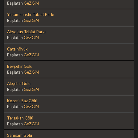
Başlatan
GeZGiN
Yakamanastır Tabiat Parkı
Başlatan
GeZGiN
Akyokuş Tabiat Parkı
Başlatan
GeZGiN
Çatalhöyük
Başlatan
GeZGiN
Beyşehir Gölü
Başlatan
GeZGiN
Akşehir Gölü
Başlatan
GeZGiN
Kozanlı Saz Gölü
Başlatan
GeZGiN
Tersakan Gölü
Başlatan
GeZGiN
Samsam Gölü