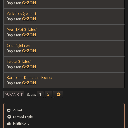
Başlatan
GeZGiN
Yerköprü Şelalesi
Başlatan
GeZGiN
Aygır Dibi Şelalesi
Başlatan
GeZGiN
Çetmi Şelalesi
Başlatan
GeZGiN
Tekke Şelalesi
Başlatan
GeZGiN
Karapınar Kumulları, Konya
Başlatan
GeZGiN
1
2
Sayfa
YUKARI GIT
Anket
Moved Topic
Kilitli Konu