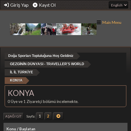
Giriş Yap
Kayıt Ol
Main Menu
Doğa Sporları Topluluğuna Hoş Geldiniz
GEZGİNİN DÜNYASI - TRAVELLER'S WORLD
İL İL TÜRKİYE
KONYA
KONYA
0 Üye ve 1 Ziyaretçi bölümü incelemekte.
1
2
Sayfa
AŞAĞI GIT
Konu
/
Başlatan