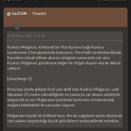
GeZGiN
Yönetici
08 Nisan 2018, 12:29:28
Kıyıköy Mağarası, Kırklareli'nin Vize ilçesine bağlı Kıyıköy
kasabasının 2 km güneyinde bulunuyor. Yöre halkı tarafından Büyük
Kurudere olarak bilinen akarsu yatağının yamacında yer alan
Kıyıköy Mağarası, görülmeye değer bir doğal oluşum olarak dikkat
çekiyor.
[attachimg=1]
Kireçtaşı içinde gelişen fosil-yarı aktif olan Kıyıköy Mağarası, vadi
tabanının 25 metre yüksekliğinde ve yamaçta yer alması sebebiyle
ulaşımı biraz zor. Mağaranın içerisinde ise kırmızı ve kahverengi
mağara kelebekleri ile yarasalar yaşıyor.
Mağaranın büyük bir bölümü kuru. Ancak yağışlarla sızıntı oluşturan
cılız suların oluşturduğu küçük gölcüklere rastlayabilmek mümkün.