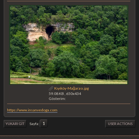
Kıyıköy-Mağarası.jpg
59.08 KB , 650x434
Gösterim:
https://www.insanvedoga.com
1
Sayfa
YUKARI GIT
USER ACTIONS