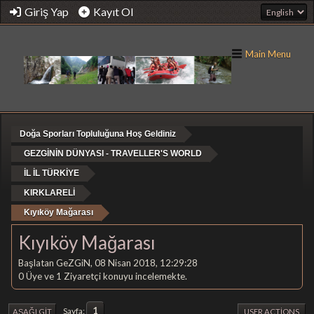
Giriş Yap
Kayıt Ol
Main Menu
Doğa Sporları Topluluğuna Hoş Geldiniz
GEZGİNİN DÜNYASI - TRAVELLER'S WORLD
İL İL TÜRKİYE
KIRKLARELİ
Kıyıköy Mağarası
Kıyıköy Mağarası
Başlatan GeZGiN, 08 Nisan 2018, 12:29:28
0 Üye ve 1 Ziyaretçi konuyu incelemekte.
1
Sayfa
AŞAĞI GIT
USER ACTIONS