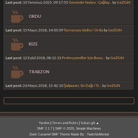
Last post:
10 Temmuz 2025, 09:17:55
Güvende Yaylası - Çağlay...
by
GeZGiN
ORDU
Last post:
15 Mayıs 2018, 14:03:09
Turnasuyu Vadisi / Ordu
by
GeZGiN
RİZE
Last post:
12 Eylül 2018, 08:12:15
Profesyoneller İçin Buzu...
by
GeZGiN
TRABZON
Last post:
26 Mayıs 2018, 15:42:10
Şalpazarı, Sis Dağı / Tr...
by
GeZGiN
|
|
Yardım
Terms and Rules
Yukarı git ▲
|
,
SMF 2.1.7
SMF © 2020
Simple Machines
Dark Caramel SMF Theme Made By : TwitchisMental