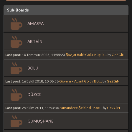
Sub-Boards
AMASYA
ARTVİN
Last post:
10 Temmuz 2025, 11:55:23
Şavşat Balık Gölü, Küçük...
by
GeZGiN
BOLU
Last post:
16 Eylül 2018, 10:06:58
Gövem – Abant Gölü / Bol...
by
GeZGiN
DÜZCE
Last post:
25 Ekim 2011, 11:53:36
Samandere Şelalesi - Koc...
by
GeZGiN
GÜMÜŞHANE