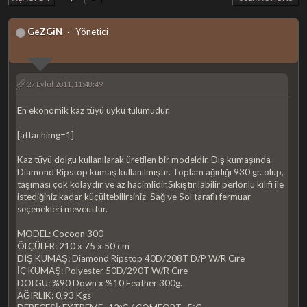
GeZGiN
Yönetici
27 Eylül 2011, 11:48:49
En ekonomik kaz tüyü uyku tulumudur.
[attachimg=1]
Kaz tüyü dolgu kullanılarak üretilen bir modeldir. Dış kumaşında
Diamond Ripstop kumaş kullanılmıştır. Toplam ağırlığı 930 gr. olup,
taşıması çok kolaydır ve az hacimlidir.Sıkıştırılabilir perlonlu kılıfı ile
istediğiniz kadar küçültebilirsiniz Sağ ve Sol taraflı fermuar
seçenekleri mevcuttur.
MODEL: Cocoon 300
ÖLÇÜLER: 210 x 75 x 50 cm
DIŞ KUMAŞ: Diamond Ripstop 40D/208T D/P W/R Cıre
İÇ KUMAŞ: Polyester 50D/290T W/R Cıre
DOLGU: %90 Down x %10 Feather 300g.
AĞIRLIK: 0,93 Kgs