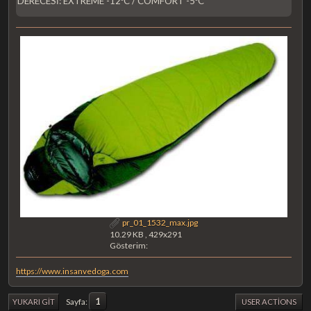
DERECESİ: EXTREME -12ºC / COMFORT -5ºC
pr_01_1532_max.jpg
10.29 KB , 429x291
Gösterim:
https://www.insanvedoga.com
1
Sayfa
YUKARI GIT
USER ACTIONS