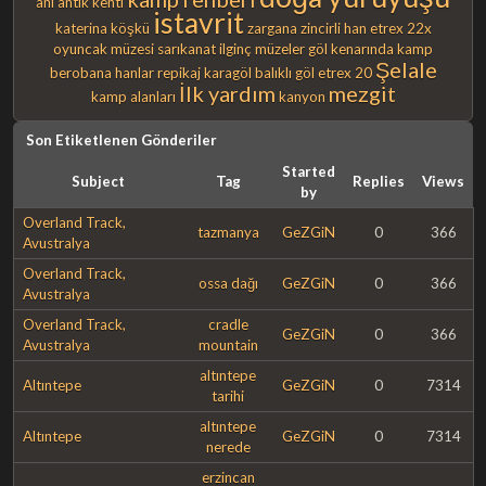
ani antik kenti
istavrit
katerina köşkü
zargana
zincirli han
etrex 22x
oyuncak müzesi
sarıkanat
ilginç müzeler
göl kenarında kamp
Şelale
berobana
hanlar
repikaj
karagöl
balıklı göl
etrex 20
İlk yardım
mezgit
kamp alanları
kanyon
Son Etiketlenen Gönderiler
Started
Subject
Tag
Replies
Views
by
Overland Track,
tazmanya
GeZGiN
0
366
Avustralya
Overland Track,
ossa dağı
GeZGiN
0
366
Avustralya
Overland Track,
cradle
GeZGiN
0
366
Avustralya
mountain
altıntepe
Altıntepe
GeZGiN
0
7314
tarihi
altıntepe
Altıntepe
GeZGiN
0
7314
nerede
erzincan