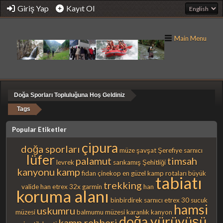
Giriş Yap
Kayıt Ol
Main Menu
Doğa Sporları Topluluğuna Hoş Geldiniz
Tags
Popular Etiketler
çipura
doğa sporları
müze
şavşat
Şerefiye sarnıcı
lüfer
palamut
timsah
levrek
sarıkamış Şehitliği
kanyonu
kamp
fidan
çinekop
en güzel kamp rotaları
büyük
tabiatı
trekking
valide han
etrex 32x
garmin
han
koruma alanı
binbirdirek sarnıcı
etrex 30
sucuk
hamsi
uskumru
müzesi
balmumu müzesi
karanlık kanyon
doğa yürüyüşü
kamp rehberi