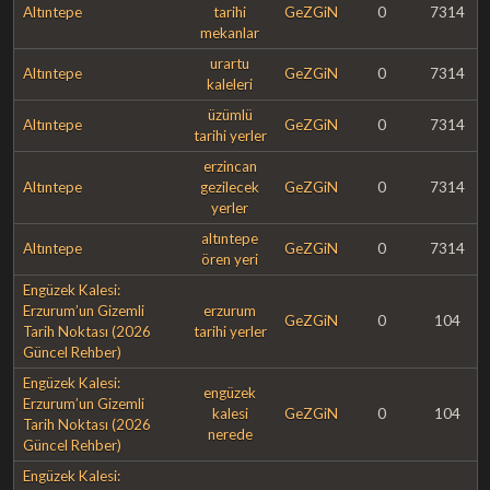
Altıntepe
tarihi
GeZGiN
0
7314
mekanlar
urartu
Altıntepe
GeZGiN
0
7314
kaleleri
üzümlü
Altıntepe
GeZGiN
0
7314
tarihi yerler
erzincan
Altıntepe
gezilecek
GeZGiN
0
7314
yerler
altıntepe
Altıntepe
GeZGiN
0
7314
ören yeri
Engüzek Kalesi:
Erzurum’un Gizemli
erzurum
GeZGiN
0
104
Tarih Noktası (2026
tarihi yerler
Güncel Rehber)
Engüzek Kalesi:
engüzek
Erzurum’un Gizemli
kalesi
GeZGiN
0
104
Tarih Noktası (2026
nerede
Güncel Rehber)
Engüzek Kalesi: