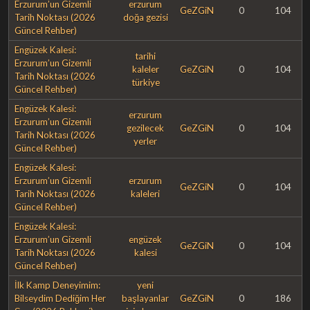
Erzurum’un Gizemli
erzurum
GeZGiN
0
104
Tarih Noktası (2026
doğa gezisi
Güncel Rehber)
Engüzek Kalesi:
tarihi
Erzurum’un Gizemli
kaleler
GeZGiN
0
104
Tarih Noktası (2026
türkiye
Güncel Rehber)
Engüzek Kalesi:
erzurum
Erzurum’un Gizemli
gezilecek
GeZGiN
0
104
Tarih Noktası (2026
yerler
Güncel Rehber)
Engüzek Kalesi:
Erzurum’un Gizemli
erzurum
GeZGiN
0
104
Tarih Noktası (2026
kaleleri
Güncel Rehber)
Engüzek Kalesi:
Erzurum’un Gizemli
engüzek
GeZGiN
0
104
Tarih Noktası (2026
kalesi
Güncel Rehber)
İlk Kamp Deneyimim:
yeni
Bilseydim Dediğim Her
başlayanlar
GeZGiN
0
186