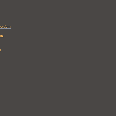
be Çamı
anı
ı
mı