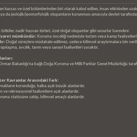
n hassas ve özel bölümlerinden biri olarak kabul edilen, insan etkisinden uzak
n ya da jeolojik/jeomorfolojik oluşumların korunması amacıyla devlet tarafından
itkiler, nadir hayvan türleri, özel doğal oluşumlar gibi unsurlar barındırır.
 ziyaret mümkündür:
Koruma önceliği nedeniyle turizm veya kamp faaliyetleri g
ır:
Doğal süreçlere müdahale edilmez, sadece bilimsel araştırmalara izin verile
apılaşma, avcılık, tarım veya sanayi faaliyetleri yasaktır.
anları:
 Orman Bakanlığı'na bağlı Doğa Koruma ve Milli Parklar Genel Müdürlüğü tarafı
zer Kavramlar Arasındaki Fark:
aynakların korunduğu, halka açık büyük alanlardır.
an ve rekreasyonel faaliyetlere açık alanlardır.
oruma statüsüne sahip, bilimsel amaçlı alanlardır.