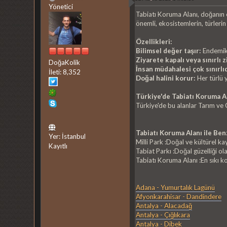
Yönetici
Tabiatı Koruma Alanı, doğanın e
önemli, ekosistemlerin, türleri
Özellikleri:
Bilimsel değer taşır:
Endemik b
Ziyarete kapalı veya sınırlı
DoğaKolik
İnsan müdahalesi çok sınırlıd
İleti: 8,352
Doğal halini korur:
Her türlü y
Türkiye'de Tabiatı Koruma Al
Türkiye'de bu alanlar Tarım ve
Tabiatı Koruma Alanı ile Ben
Yer: İstanbul
Milli Park :Doğal ve kültürel k
Kayıtlı
Tabiat Parkı :Doğal güzelliği ol
Tabiatı Koruma Alanı :En sıkı k
Adana - Yumurtalık Lagünü
Afyonkarahisar - Dandindere
Antalya - Alacadağ
Antalya - Çığlıkara
Antalya - Dibek