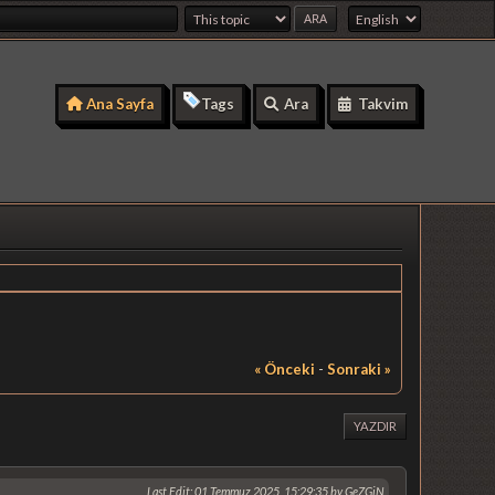
Ana Sayfa
Tags
Ara
Takvim
« Önceki
-
Sonraki »
YAZDIR
Last Edit
: 01 Temmuz 2025, 15:29:35 by GeZGiN