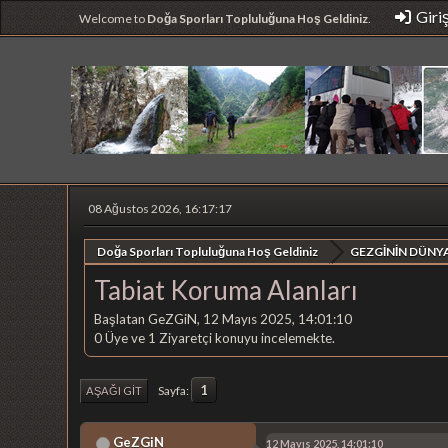
Giri
Welcome to
Doğa Sporları Topluluğuna Hoş Geldiniz
.
08 Ağustos 2026, 16:17:17
Doğa Sporları Topluluğuna Hoş Geldiniz
GEZGİNİN DÜNYA
Tabiat Koruma Alanları
Başlatan GeZGiN, 12 Mayıs 2025, 14:01:10
0 Üye ve 1 Ziyaretçi konuyu incelemekte.
1
Sayfa
AŞAĞI GIT
GeZGiN
12 Mayıs 2025, 14:01:10