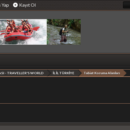
ş Yap
Kayıt Ol
SI - TRAVELLER'S WORLD
İL İL TÜRKİYE
Tabiat Koruma Alanları