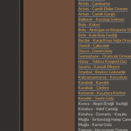
Artvin - Çamburnu
Artvin - Camili-Efeler Ormanı
Artvin - Camili-Gorgit
Balıkesir - Kazdağı Göknarı
Bolu - Kökez
Bolu - Akdoğan ve Rüzgarlar E
Bolu - Kale Bolu Fındığı
Burdur - Kargı Köyü Sığla Orm
Denizli - Çakıroluk
Düzce - Demirciönü
Gümüşhane - Örümcek Orman
Hatay - Tekkoz Kengerli Düz
Isparta - Kasnak Meşesi
İstanbul - Beykoz Göknarlık
Kahramanmaraş - Körçoban
Karabük - Kavaklı
Karabük - Çitdere
Kırklareli - Kasatura Körfezi
Kırşehir - Seyfe Gölü
Konya - Akgöl (Ereğli Sazlığı)
Kütahya - Vakıf Çamlığı
Kütahya - Domaniç - Kaşalıç
Muğla - Sırtlandağı Halep Ça
Muğla - Kartal Gölü
Samsun - Hacıosman Ormanı