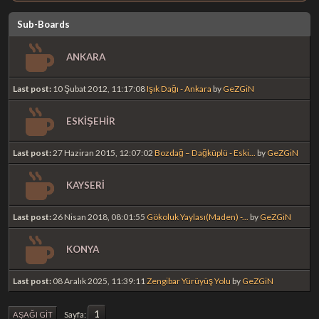
Sub-Boards
ANKARA
Last post:
10 Şubat 2012, 11:17:08
Işık Dağı - Ankara
by
GeZGiN
ESKİŞEHİR
Last post:
27 Haziran 2015, 12:07:02
Bozdağ – Dağküplü - Eski...
by
GeZGiN
KAYSERİ
Last post:
26 Nisan 2018, 08:01:55
Gökoluk Yaylası(Maden) -...
by
GeZGiN
KONYA
Last post:
08 Aralık 2025, 11:39:11
Zengibar Yürüyüş Yolu
by
GeZGiN
1
Sayfa
AŞAĞI GIT