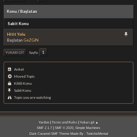
Konu
/
Başlatan
Sabit Konu
Hitit Yolu
Başlatan
GeZGiN
1
Sayfa
YUKARI GIT
Anket
Moved Topic
Kilitli Konu
Sabit Konu
Topic you are watching
|
|
Yardım
Terms and Rules
Yukarı git ▲
|
,
SMF 2.1.7
SMF © 2020
Simple Machines
Dark Caramel SMF Theme Made By : TwitchisMental